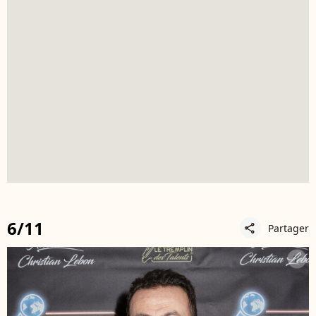
6/11
Partager
share