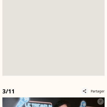
3/11
Partager
share