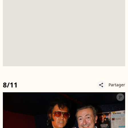
8/11
Partager
share