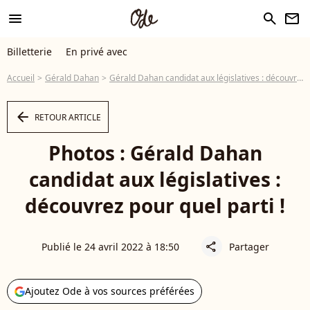
menu
search
newsletter
Billetterie
En privé avec
Accueil
Gérald Dahan
Gérald Dahan candidat aux législatives : découvrez pour quel parti !
arrow_left
RETOUR ARTICLE
Photos : Gérald Dahan
candidat aux législatives :
découvrez pour quel parti !
Publié le 24 avril 2022 à 18:50
Partager
share
Ajoutez Ode à vos sources préférées