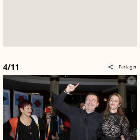
4/11
Partager
share