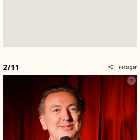
2/11
Partager
share