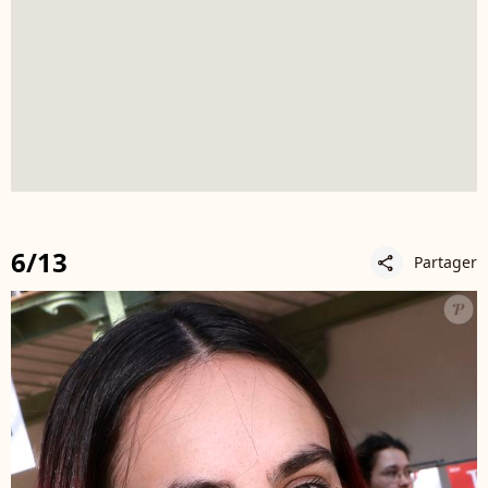
6/13
Partager
share