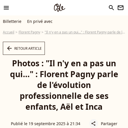
menu
search
newsletter
Billetterie
En privé avec
Accueil
Florent Pagny
"Il n'y en a pas un qui..." : Florent Pagny parle de l'évolution professionnelle de ses enfants, Aël et Inca
arrow_left
RETOUR ARTICLE
Photos : "Il n'y en a pas un
qui..." : Florent Pagny parle
de l'évolution
professionnelle de ses
enfants, Aël et Inca
Publié le 19 septembre 2025 à 21:34
Partager
share