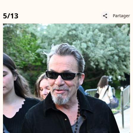
5/13
Partager
share