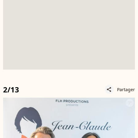
2/13
Partager
share