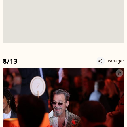
8/13
Partager
share