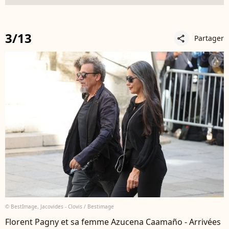
3/13
Partager
share
© BestImage, Jacovides - Clovis / Bestimage
Florent Pagny et sa femme Azucena Caamaño - Arrivées