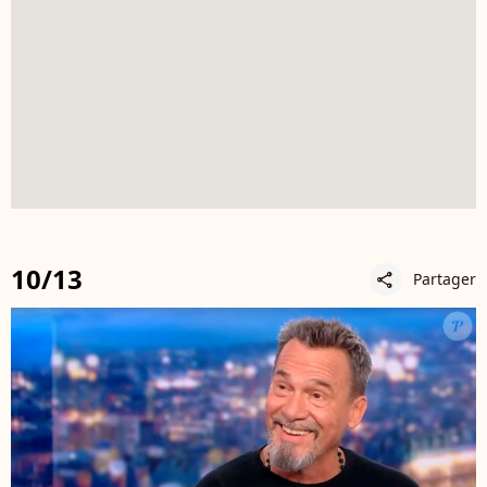
10/13
Partager
share