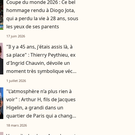
Coupe du monde 2026 : Ce bel
hommage rendu à Diogo Jota,
qui a perdu la vie à 28 ans, sous
les yeux de ses parents
17 juin 2026
"Il y a 45 ans, j'étais assis là, à
sa place" : Thierry Peythieu, ex
d'Ingrid Chauvin, dévoile un
moment très symbolique vécu
avec leur fils Tom, 10 ans
1 juillet 2026
"L’atmosphère n’a plus rien à
voir" : Arthur H, fils de Jacques
Higelin, a grandi dans un
quartier de Paris qui a changé
du tout au tout
18 mars 2026