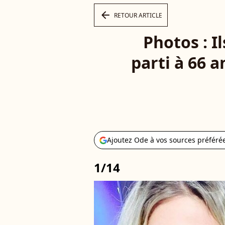
arrow_left
RETOUR ARTICLE
Photos : I
parti à 66 a
Ajoutez Ode à vos sources préféré
1/14