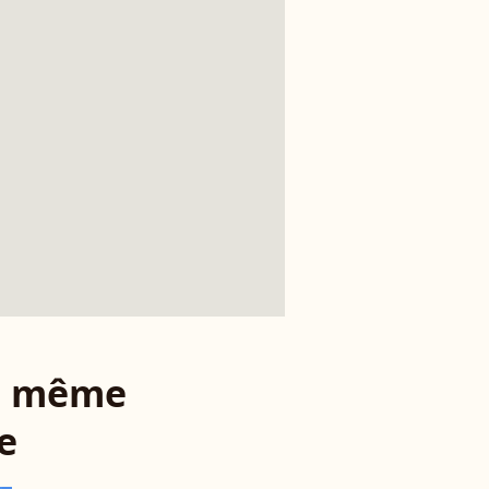
le même
e