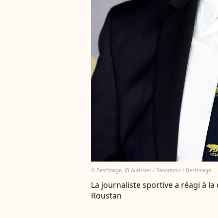
© BestImage, JB Autissier / Panoramic / Bestimage
La journaliste sportive a réagi à l
Roustan