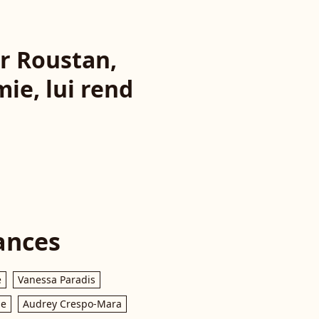
er Roustan,
mie, lui rend
ances
e
Vanessa Paradis
le
Audrey Crespo-Mara