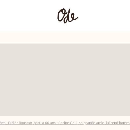
ches ! Didier Roustan, parti à 66 ans : Carine Galli, sa grande amie, lui rend hom