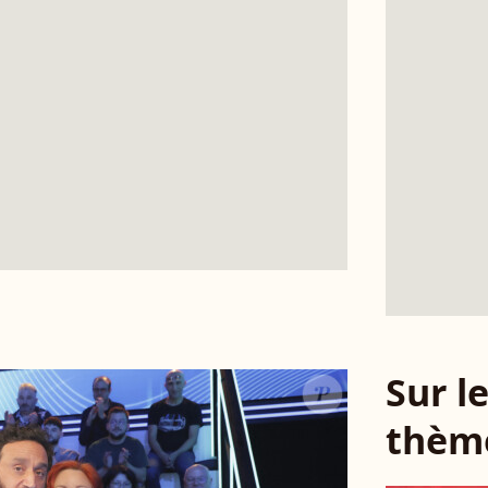
Sur 
thèm