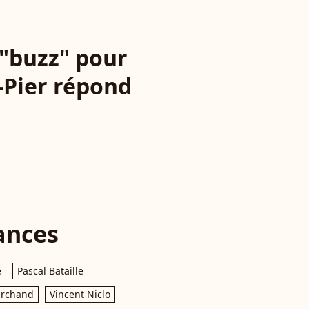
e "buzz" pour
-Pier répond
ances
e
Pascal Bataille
archand
Vincent Niclo