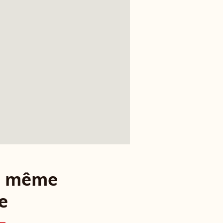
le même
e