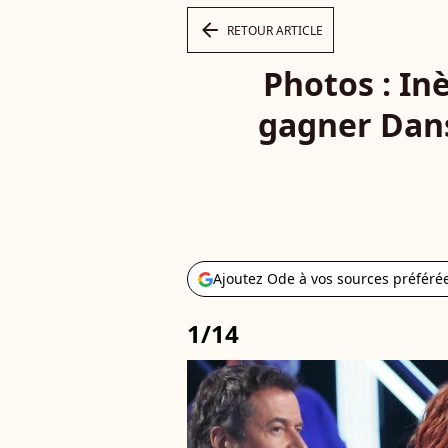
arrow_left
RETOUR ARTICLE
Photos : Inè
gagner Dans
Ajoutez Ode à vos sources préféré
1/14