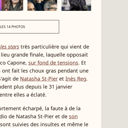
 LES 14 PHOTOS
les stars
très particulière qui vient de
 lieu grande finale, laquelle opposait
Nico Capone,
sur fond de tensions
. Et
s ont fait les choux gras pendant une
s'agit de
Natasha St-Pier
et
Inès Reg
.
dent plus depuis le 31 janvier
entre elles a éclaté.
ortement écharpé, la faute à de la
dio de Natasha St-Pier et de
son
n sont suivies des insultes et même le