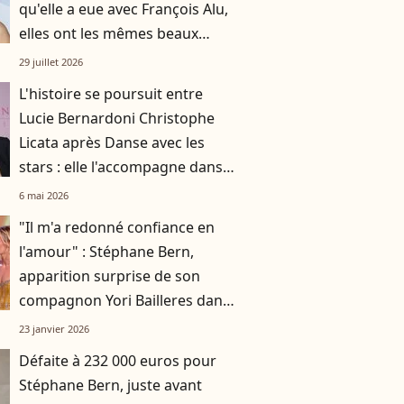
qu'elle a eue avec François Alu,
elles ont les mêmes beaux
cheveux châtains
29 juillet 2026
L'histoire se poursuit entre
Lucie Bernardoni Christophe
Licata après Danse avec les
stars : elle l'accompagne dans
une nouvelle aventure
6 mai 2026
"Il m'a redonné confiance en
l'amour" : Stéphane Bern,
apparition surprise de son
compagnon Yori Bailleres dans
Danse avec les stars
23 janvier 2026
Défaite à 232 000 euros pour
Stéphane Bern, juste avant