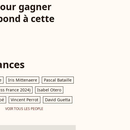
 pour gagner
pond à cette
ances
e
Iris Mittenaere
Pascal Bataille
iss France 2024)
Isabel Otero
pé
Vincent Perrot
David Guetta
VOIR TOUS LES PEOPLE