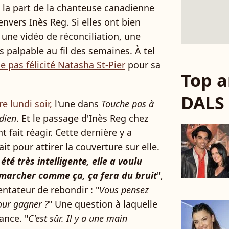
 la part de la chanteuse canadienne
nvers Inès Reg. Si elles ont bien
 une vidéo de réconciliation, une
 palpable au fil des semaines. À tel
 pas félicité Natasha St-Pier
pour sa
Top a
DALS
e lundi soir,
l'une dans
Touche pas à
dien
. Et le passage d'Inès Reg chez
 fait réagir. Cette dernière y a
ait pour attirer la couverture sur elle.
té très intelligente, elle a voulu
va marcher comme ça, ça fera du bruit
",
entateur de rebondir : "
Vous pensez
pour gagner ?
" Une question à laquelle
ance. "
C'est sûr. Il y a une main