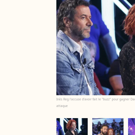
Inès Reg l'accuse d'avoir fait le "buzz" pour gagner D
attaque