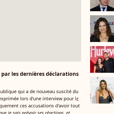
par les dernières déclarations
player2
publique qui a de nouveau suscité du
exprimée lors d'une interview pour l
e
riquement ces accusations d'avoir tout
que je sais prévoir ses réactions, et