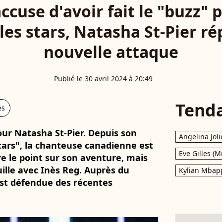
accuse d'avoir fait le "buzz"
les stars, Natasha St-Pier ré
nouvelle attaque
Publié le 30 avril 2024 à 20:49
Tend
es
our Natasha St-Pier. Depuis son
Angelina Joli
tars", la chanteuse canadienne est
Eve Gilles (M
ire le point sur son aventure, mais
ille avec Inès Reg. Auprès du
Kylian Mbap
'est défendue des récentes