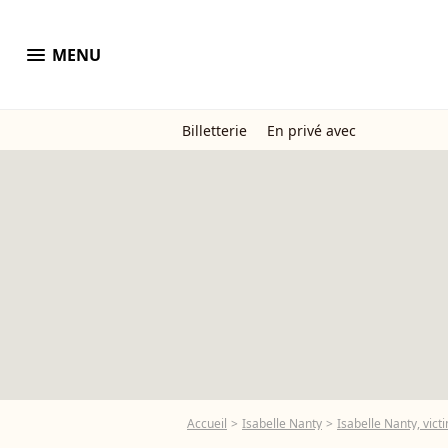
menu
MENU
Billetterie
En privé avec
Accueil
Isabelle Nanty
Isabelle Nanty, vic