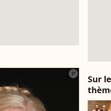
Sur 
thèm