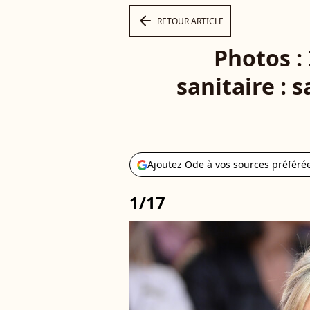
arrow_left
RETOUR ARTICLE
Photos :
sanitaire : 
Ajoutez Ode à vos sources préféré
1/17