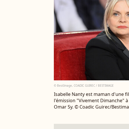
© BestImage, COADIC GUIREC / BESTIMAGE
Isabelle Nanty est maman d'une fil
l'émission "Vivement Dimanche" à Pa
Omar Sy. © Coadic Guirec/Bestim