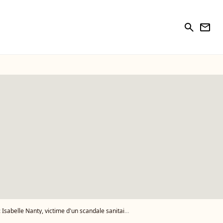
search
newsletter
lle Nanty, victime d'un scandale sanitaire : sa santé fortement impactée, confidences