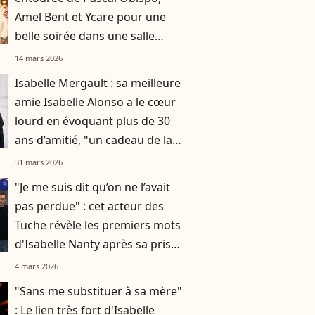
Amel Bent et Ycare pour une
belle soirée dans une salle
emblématique de Paris
14 mars 2026
Isabelle Mergault : sa meilleure
amie Isabelle Alonso a le cœur
lourd en évoquant plus de 30
ans d’amitié, "un cadeau de la
vie"
31 mars 2026
"Je me suis dit qu’on ne l’avait
pas perdue" : cet acteur des
Tuche révèle les premiers mots
d'Isabelle Nanty après sa prise
en charge
4 mars 2026
"Sans me substituer à sa mère"
: Le lien très fort d'Isabelle