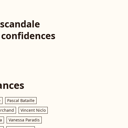
 scandale
, confidences
ances
e
Pascal Bataille
archand
Vincent Niclo
a
Vanessa Paradis