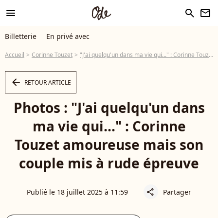
menu
search
newsletter
Billetterie
En privé avec
Accueil
Corinne Touzet
"J'ai quelqu'un dans ma vie qui..." : Corinne Touzet amoureuse mais son couple mis à rude épreuve
arrow_left
RETOUR ARTICLE
Photos : "J'ai quelqu'un dans
ma vie qui..." : Corinne
Touzet amoureuse mais son
couple mis à rude épreuve
Publié le 18 juillet 2025 à 11:59
Partager
share