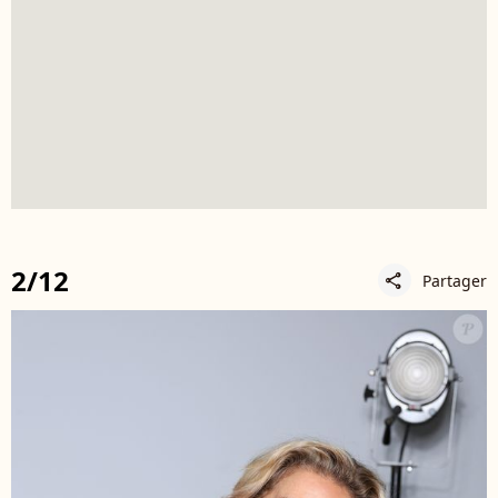
2/12
Partager
share