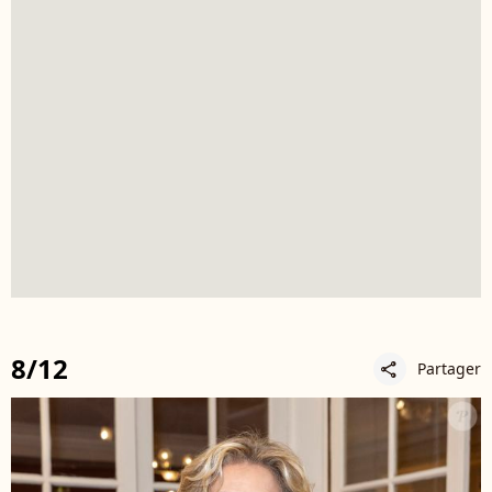
8/12
Partager
share