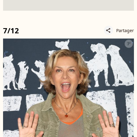
7/12
Partager
share