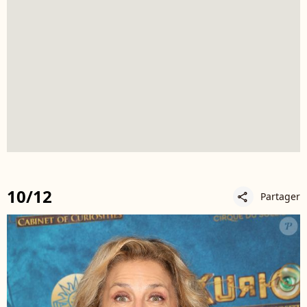
10/12
Partager
share