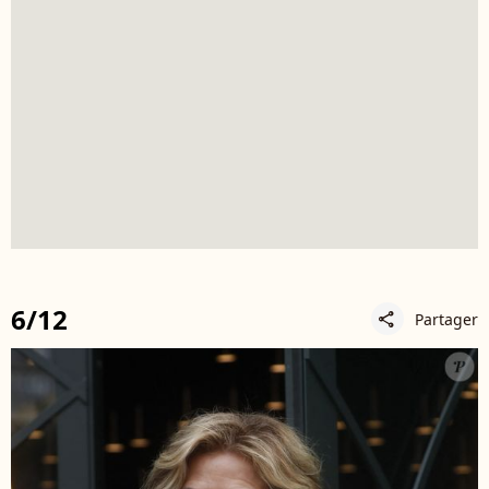
6/12
Partager
share