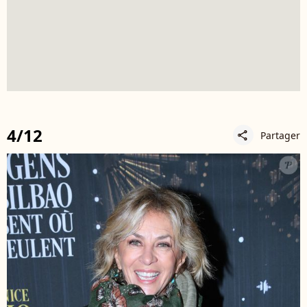
4/12
Partager
share