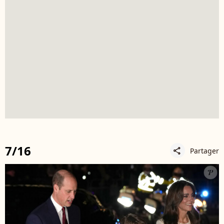
7/16
Partager
share