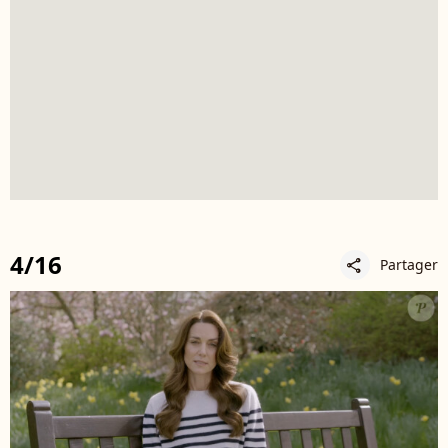
4/16
Partager
share