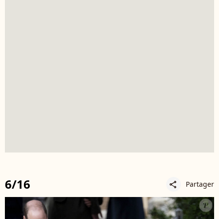
6/16
Partager
share