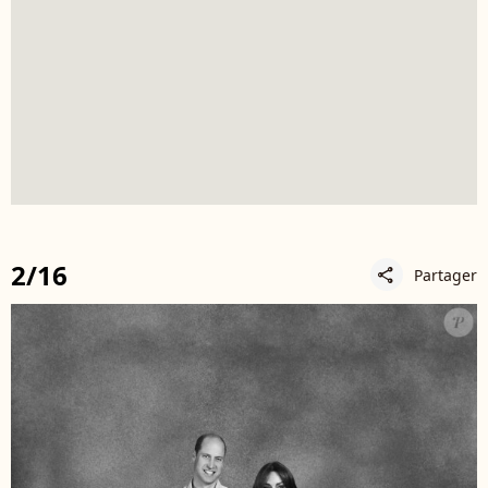
2/16
Partager
share