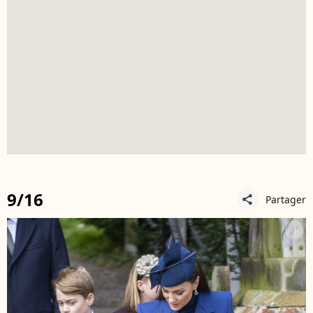
9/16
Partager
share