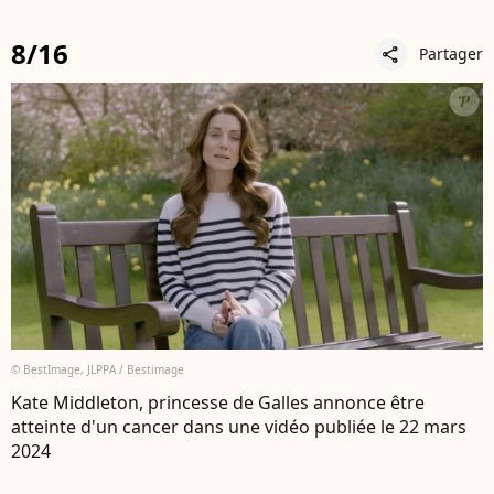
8/16
Partager
share
© BestImage, JLPPA / Bestimage
Kate Middleton, princesse de Galles annonce être
atteinte d'un cancer dans une vidéo publiée le 22 mars
2024