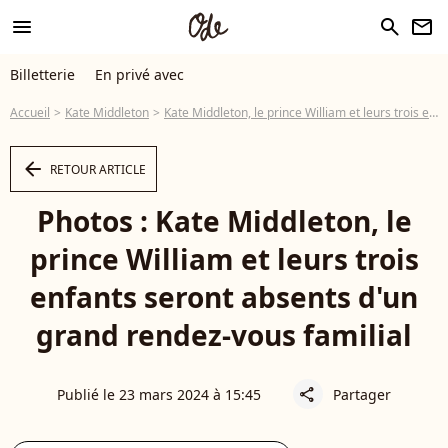
menu
search
newsletter
Billetterie
En privé avec
Accueil
Kate Middleton
Kate Middleton, le prince William et leurs trois enfants seront absents d'un grand rendez-vous familial
arrow_left
RETOUR ARTICLE
Photos : Kate Middleton, le
prince William et leurs trois
enfants seront absents d'un
grand rendez-vous familial
Publié le 23 mars 2024 à 15:45
Partager
share