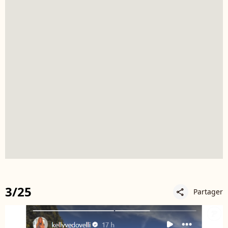
3/25
Partager
share