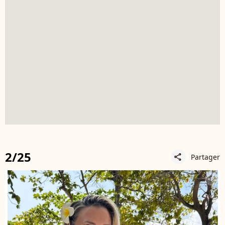
2/25
Partager
share