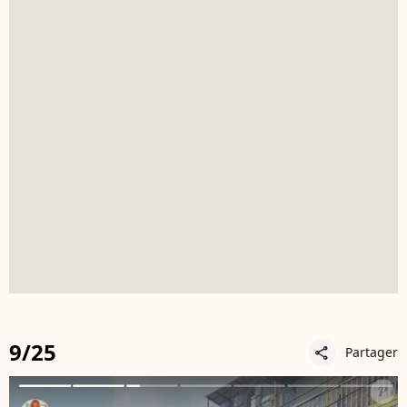
9/25
Partager
share