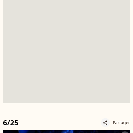
6/25
Partager
share