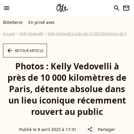
menu
search
newsletter
Billetterie
En privé avec
Accueil
Kelly Vedovelli
Kelly Vedovelli à près de 10 000 kilomètres de Paris, détente absolue dans un lieu iconique récemment rouvert au public
arrow_left
RETOUR ARTICLE
Photos : Kelly Vedovelli à
près de 10 000 kilomètres de
Paris, détente absolue dans
un lieu iconique récemment
rouvert au public
Publié le 8 avril 2025 à 17:31
Partager
share