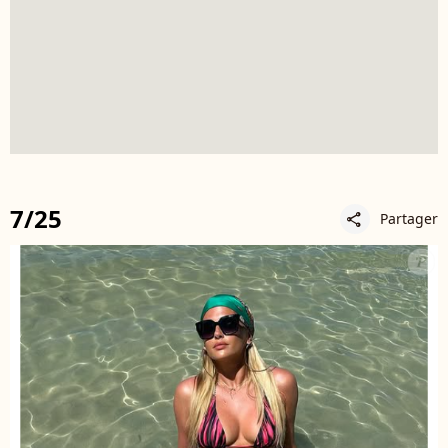
7/25
Partager
share