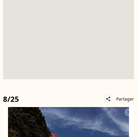
8/25
Partager
share