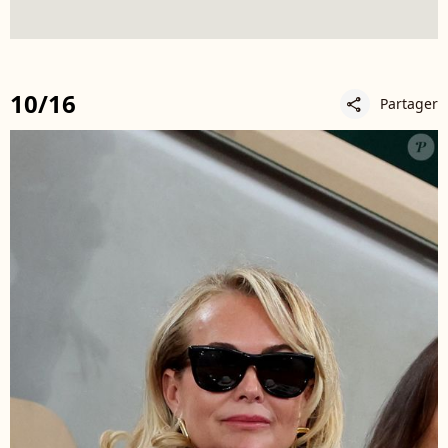
10/16
Partager
share