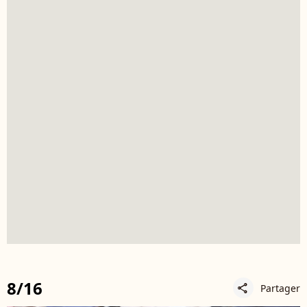
8/16
Partager
share