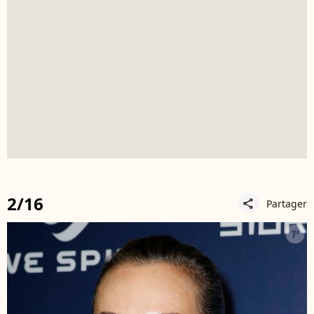
2/16
Partager
share