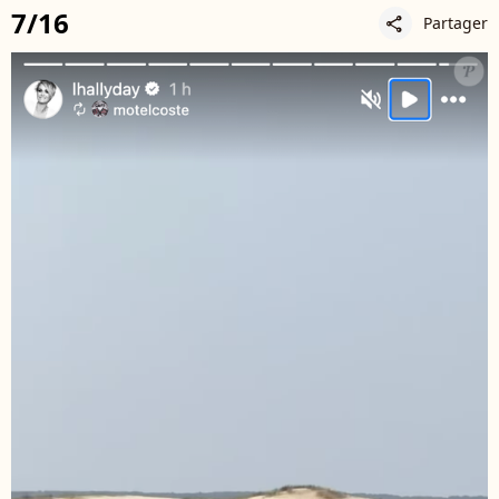
7/16
Partager
share