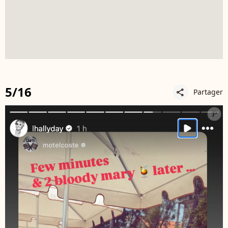
5/16
Partager
share