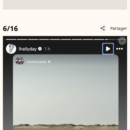
6/16
Partager
share