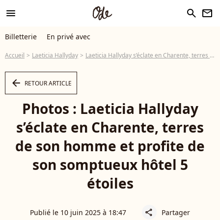
menu
search
newsletter
Billetterie
En privé avec
Accueil
Laeticia Hallyday
Laeticia Hallyday s’éclate en Charente, terres de son homme et profite de son somptueux hôtel 5 étoiles
arrow_left
RETOUR ARTICLE
Photos : Laeticia Hallyday
s’éclate en Charente, terres
de son homme et profite de
son somptueux hôtel 5
étoiles
Publié le 10 juin 2025 à 18:47
Partager
share