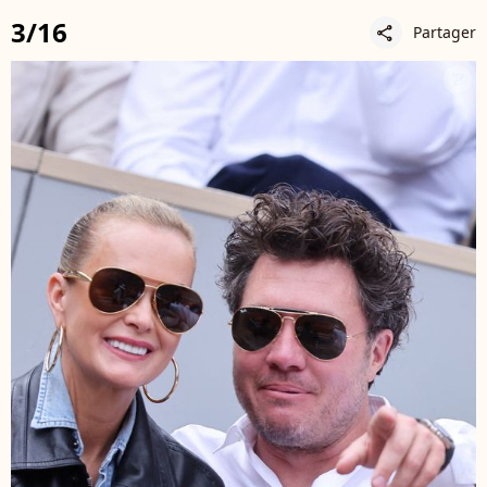
3/16
Partager
share