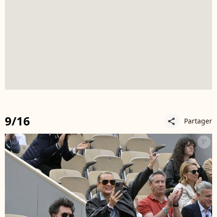
9/16
Partager
share