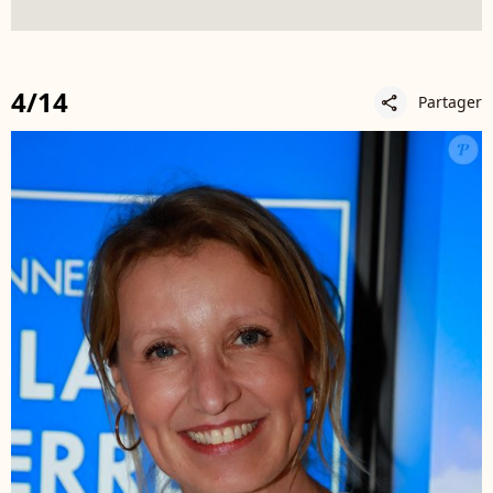
4/14
Partager
share