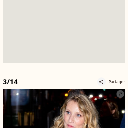
3/14
Partager
share