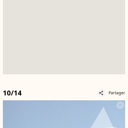
10/14
Partager
share