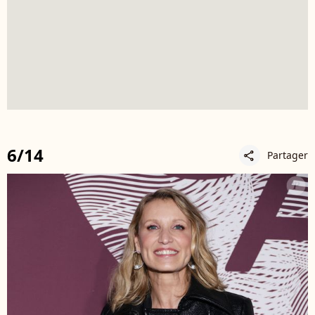
6/14
Partager
share