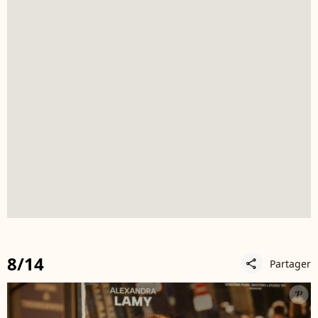
8/14
Partager
share