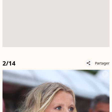
2/14
Partager
share