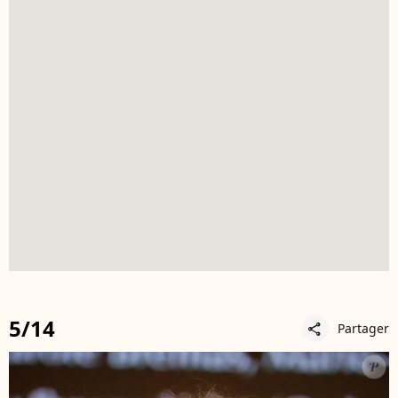
5/14
Partager
share