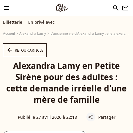
menu
search
newsletter
Billetterie
En privé avec
Accueil
Alexandra Lamy
L'ancienne vie d'Alexandra Lamy : elle a exercé un métier qui lui a valu des avances inconvenantes
arrow_left
RETOUR ARTICLE
Alexandra Lamy en Petite
Sirène pour des adultes :
cette demande irréelle d'une
mère de famille
Publié le 27 avril 2026 à 22:18
Partager
share