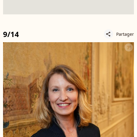
9/14
Partager
share