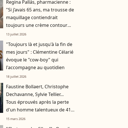
Regina Pallás, pharmacienne :
"Si j’avais 65 ans, ma trousse de
maquillage contiendrait
toujours une crème contour
des yeux et une protection
13 juillet 2026
solaire"
"Toujours là et jusqu'à la fin de
mes jours" : Clémentine Célarié
évoque le "cow-boy" qui
l'accompagne au quotidien
18 juillet 2026
Faustine Bollaert, Christophe
Dechavanne, Sylvie Tellier...
Tous éprouvés après la perte
d'un homme talentueux de 41
ans : "Antoni était si solaire, si
15 mars 2026
drôle"