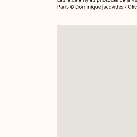
Laure Calamy au photocall de la 4
Paris © Dominique Jacovides / Oli