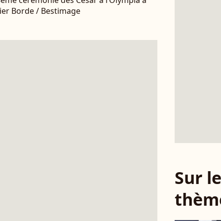
8ème cérémonie des César à l’Olympia à
vier Borde / Bestimage
Sur 
thèm