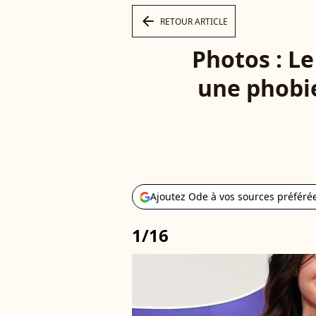
arrow_left
RETOUR ARTICLE
Photos : L
une phobie 
Ajoutez Ode à vos sources préféré
1/16