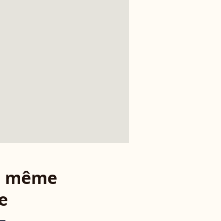
le même
e