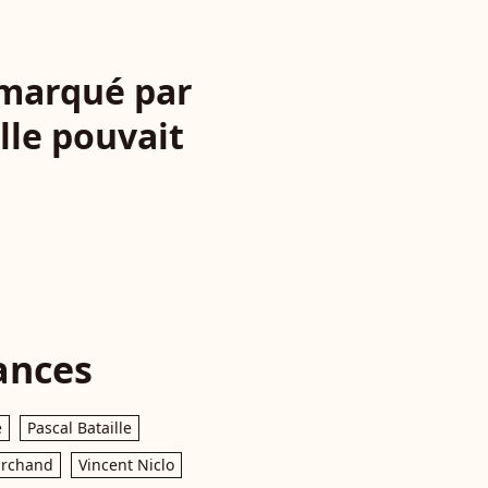
 marqué par
elle pouvait
ances
e
Pascal Bataille
archand
Vincent Niclo