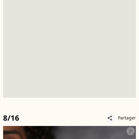
8/16
Partager
share