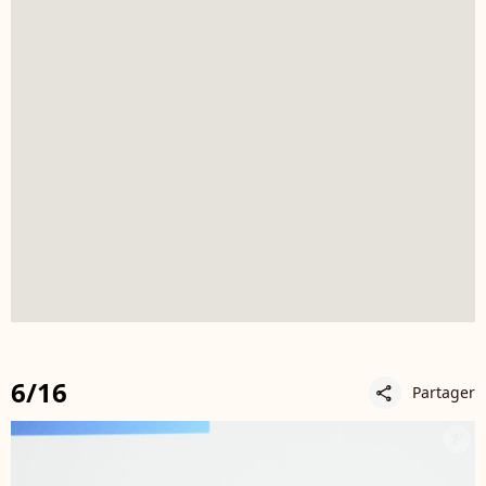
6/16
Partager
share