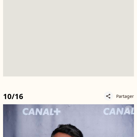
10/16
Partager
share