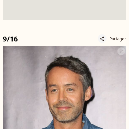
9/16
Partager
share