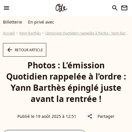
menu
search
newsletter
Billetterie
En privé avec
Accueil
Yann Barthès
L’émission Quotidien rappelée à l’ordre : Yann Barthès épinglé juste avant la rentrée !
arrow_left
RETOUR ARTICLE
Photos : L’émission
Quotidien rappelée à l’ordre :
Yann Barthès épinglé juste
avant la rentrée !
Publié le 19 août 2025 à 12:51
Partager
share