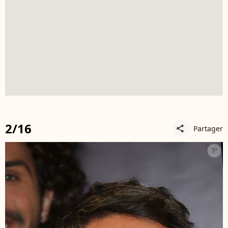
2/16
Partager
share