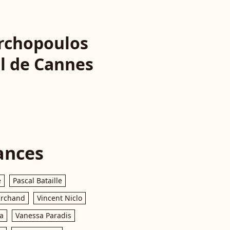
archopoulos
l de Cannes
ances
e
Pascal Bataille
archand
Vincent Niclo
a
Vanessa Paradis