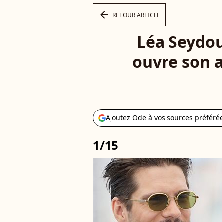
arrow_left
RETOUR ARTICLE
Léa Seydou
ouvre son 
Ajoutez Ode à vos sources préféré
1/15