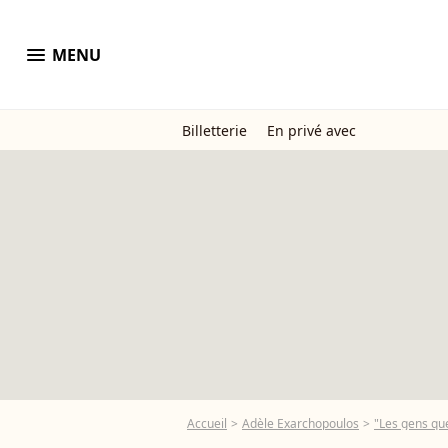
menu
MENU
Billetterie
En privé avec
Accueil
Adèle Exarchopoulos
"Les gens que