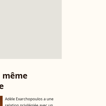
le même
e
Adèle Exarchopoulos a une
relation privilégiée avec un