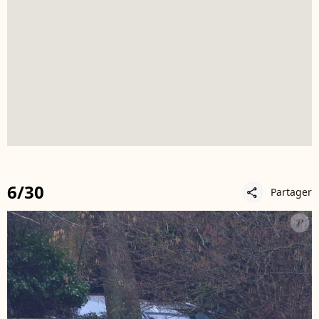
6/30
Partager
share