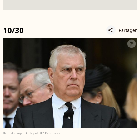
10/30
Partager
share
© BestImage, Backgrid UK/ Bestimage