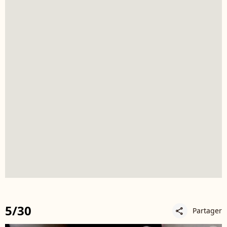
5/30
Partager
share