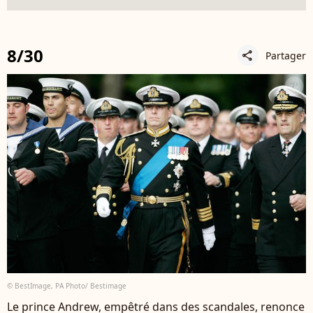
8/30
Partager
share
© BestImage, PA Photo/ Bestimage
Le prince Andrew, empêtré dans des scandales, renonce