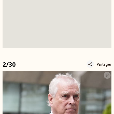
2/30
Partager
share