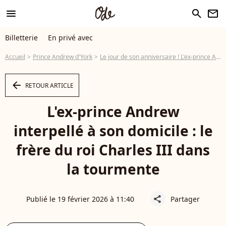
menu
search
newsletter
Billetterie
En privé avec
Accueil
Prince Andrew d'York
Le jour de son anniversaire ! L'ex-prince Andrew, frère du roi Charles III, cueilli à son domicile par la police
arrow_left
RETOUR ARTICLE
L'ex-prince Andrew
interpellé à son domicile : le
frère du roi Charles III dans
la tourmente
Publié le 19 février 2026 à 11:40
Partager
share