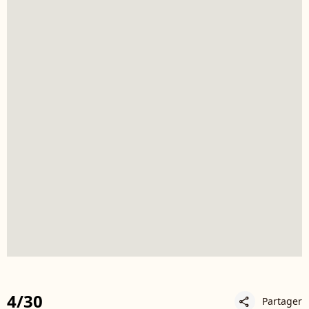
4/30
Partager
share