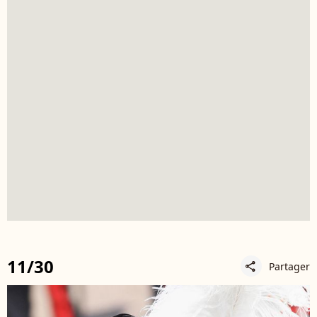
11/30
Partager
share