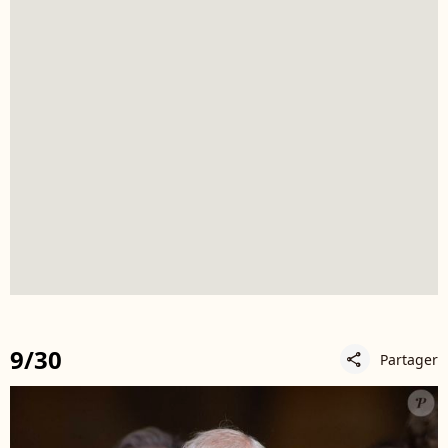
9/30
Partager
share