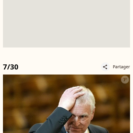
7/30
Partager
share