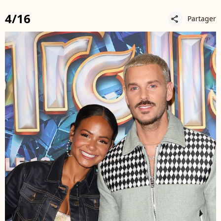
4/16
Partager
share