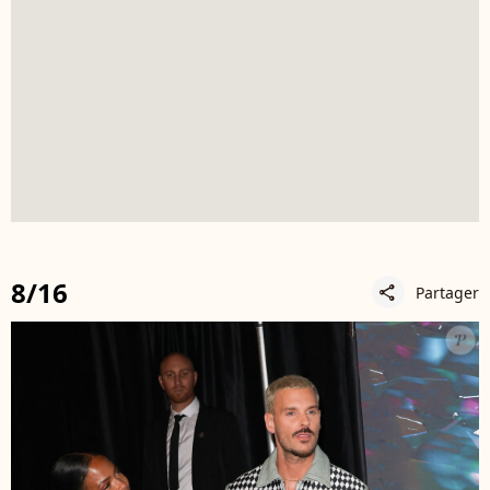
8/16
Partager
share