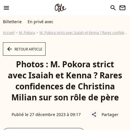
menu
search
newsletter
Billetterie
En privé avec
Accueil
M. Pokora
M. Pokora strict avec Isaiah et Kenna ? Rares confidences de Christina Milian sur son rôle de père
arrow_left
RETOUR ARTICLE
Photos : M. Pokora strict
avec Isaiah et Kenna ? Rares
confidences de Christina
Milian sur son rôle de père
Publié le 27 décembre 2023 à 09:17
Partager
share