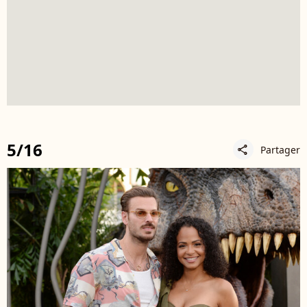
5/16
Partager
share