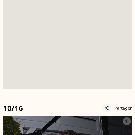
10/16
Partager
share