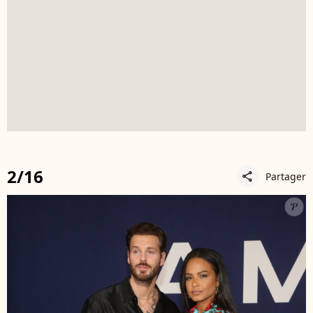
2/16
Partager
share