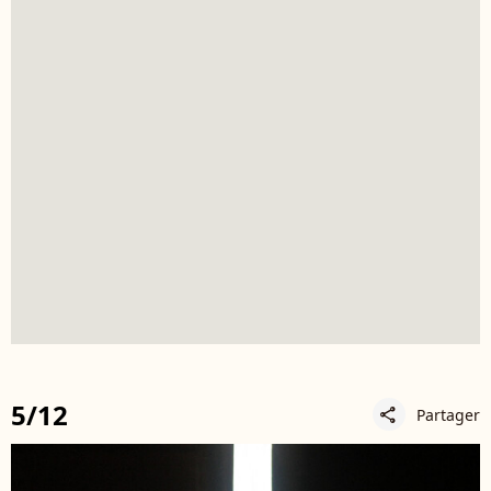
5/12
Partager
share