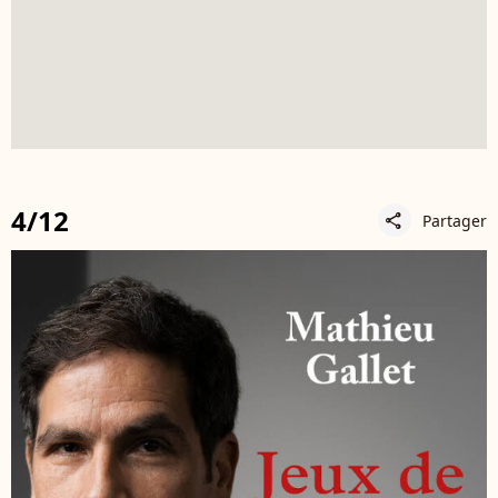
4/12
Partager
share