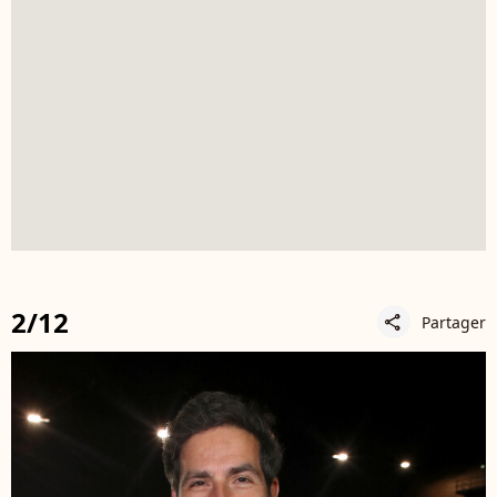
2/12
Partager
share