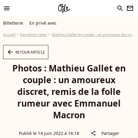
menu
search
newsletter
Billetterie
En privé avec
Accueil
Dernières news
Mathieu Gallet en couple : un amoureux discret, remis de la folle rumeur avec Emmanuel Macron
arrow_left
RETOUR ARTICLE
Photos : Mathieu Gallet en
couple : un amoureux
discret, remis de la folle
rumeur avec Emmanuel
Macron
Publié le 14 juin 2022 à 16:18
Partager
share