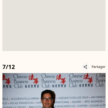
7/12
Partager
share