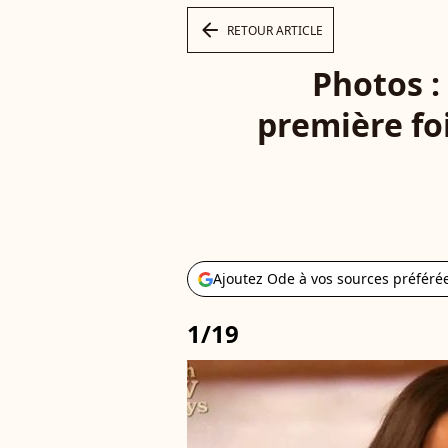
arrow_left
RETOUR ARTICLE
Photos :
première fo
Ajoutez Ode à vos sources préféré
1/19