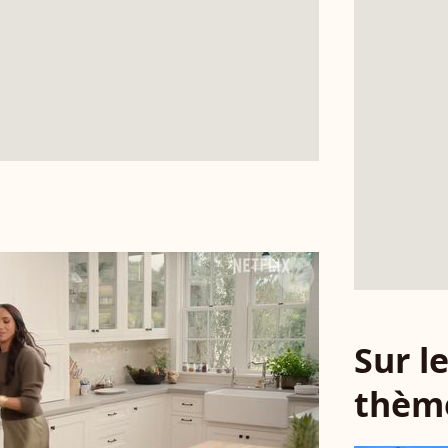
Sur 
thèm