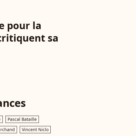
e pour la
ritiquent sa
ances
e
Pascal Bataille
archand
Vincent Niclo