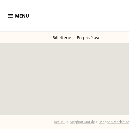
menu
MENU
Billetterie
En privé avec
Accueil
Meghan Markle
Meghan Markle se m