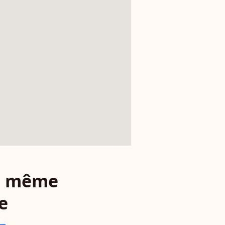
le même
e