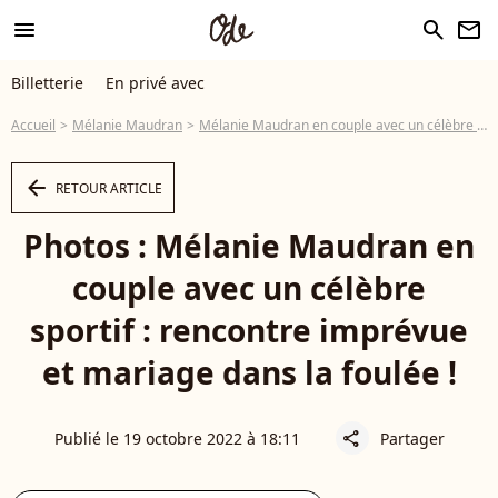
menu
search
newsletter
Billetterie
En privé avec
Accueil
Mélanie Maudran
Mélanie Maudran en couple avec un célèbre sportif : rencontre imprévue et mariage dans la foulée !
arrow_left
RETOUR ARTICLE
Photos : Mélanie Maudran en
couple avec un célèbre
sportif : rencontre imprévue
et mariage dans la foulée !
Publié le 19 octobre 2022 à 18:11
Partager
share