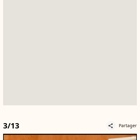
3/13
Partager
share