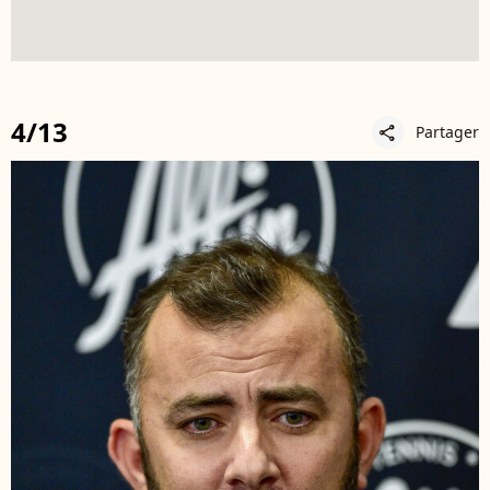
4/13
Partager
share