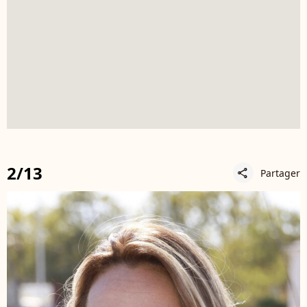
2/13
Partager
share