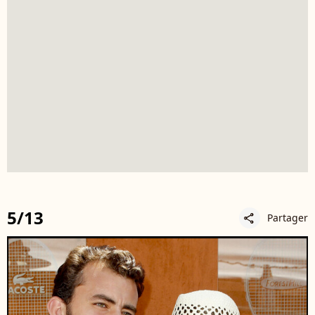
5/13
Partager
share