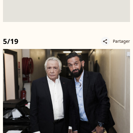
5/19
Partager
share