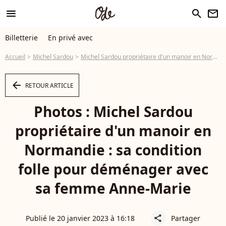
menu
search
newsletter
Billetterie
En privé avec
Accueil
Michel Sardou
Michel Sardou propriétaire d'un manoir en Normandie : sa condition folle pour déménager avec sa femme Anne-Marie
arrow_left
RETOUR ARTICLE
Photos : Michel Sardou
propriétaire d'un manoir en
Normandie : sa condition
folle pour déménager avec
sa femme Anne-Marie
Publié le 20 janvier 2023 à 16:18
Partager
share