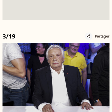
3/19
Partager
share