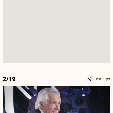
2/19
Partager
share