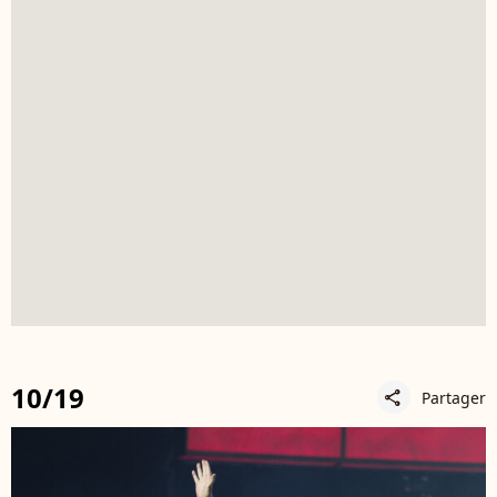
10/19
Partager
share