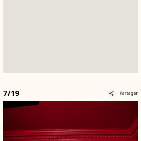
7/19
Partager
share