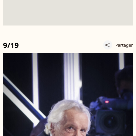
9/19
Partager
share