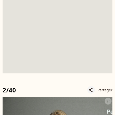
2/40
Partager
share