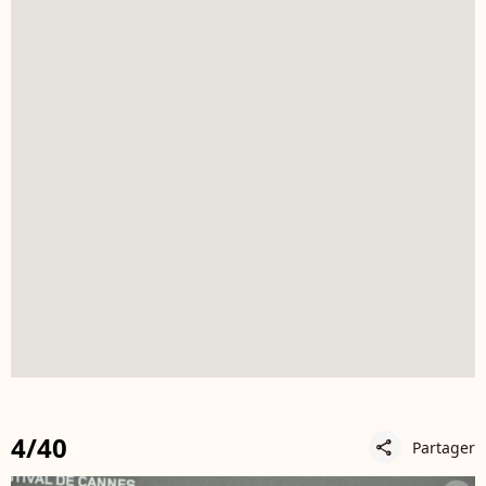
4/40
Partager
share