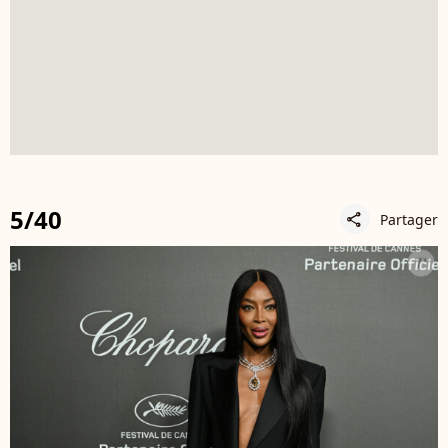
5/40
Partager
share