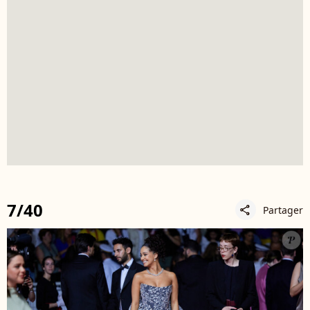
7/40
Partager
share