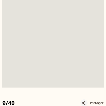
9/40
Partager
share