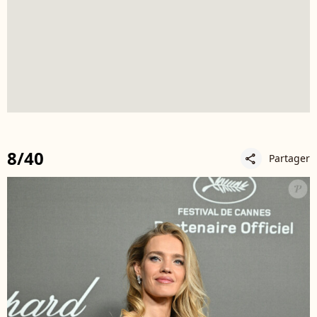
8/40
Partager
share