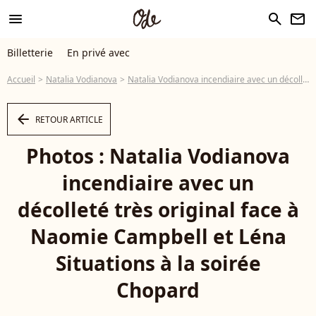
menu
search
newsletter
Billetterie
En privé avec
Accueil
Natalia Vodianova
Natalia Vodianova incendiaire avec un décolleté très original face à Naomie Campbell et Léna Situations à la soirée Chopard
arrow_left
RETOUR ARTICLE
Photos : Natalia Vodianova
incendiaire avec un
décolleté très original face à
Naomie Campbell et Léna
Situations à la soirée
Chopard