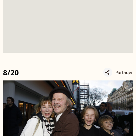
8/20
Partager
share