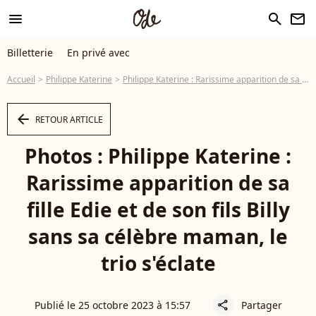
menu
search
newsletter
Billetterie
En privé avec
Accueil
Philippe Katerine
Philippe Katerine : Rarissime apparition de sa fille Edie et de son fils Billy sans sa célèbre maman, le trio s'éclate
arrow_left
RETOUR ARTICLE
Photos : Philippe Katerine :
Rarissime apparition de sa
fille Edie et de son fils Billy
sans sa célèbre maman, le
trio s'éclate
Publié le 25 octobre 2023 à 15:57
Partager
share