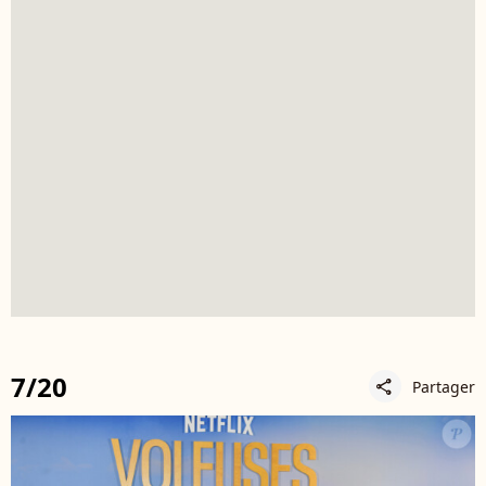
7/20
Partager
share