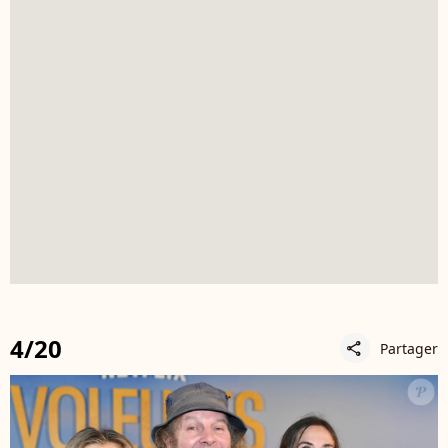
4/20
Partager
share