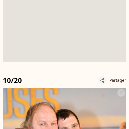
10/20
Partager
share