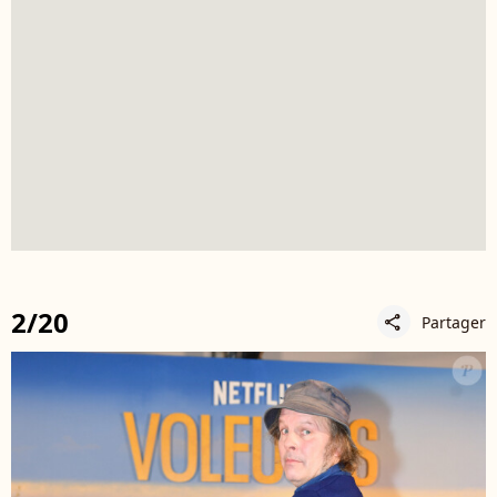
2/20
Partager
share