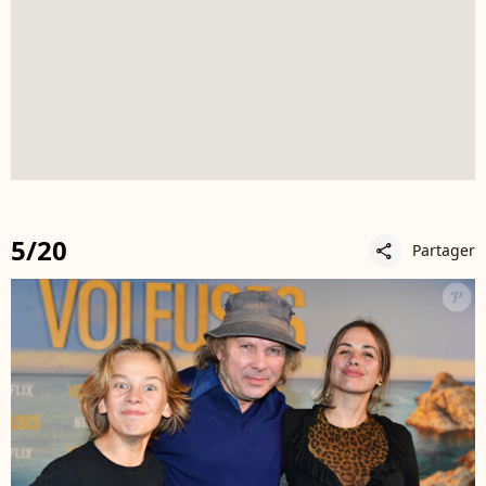
5/20
Partager
share