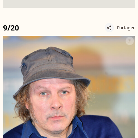
9/20
Partager
share