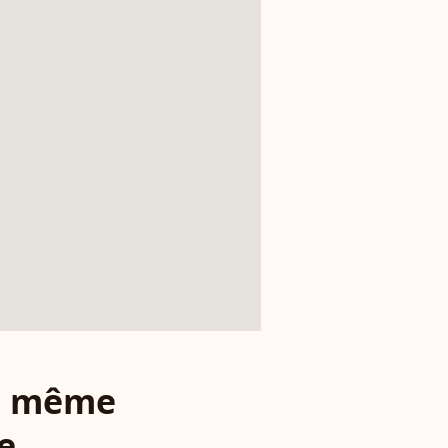
le même
e