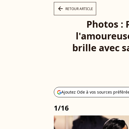
arrow_left
RETOUR ARTICLE
Photos :
l'amoureuse
brille avec 
Ajoutez Ode à vos sources préféré
1/16