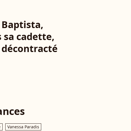
Baptista,
 sa cadette,
s décontracté
ances
e
Vanessa Paradis