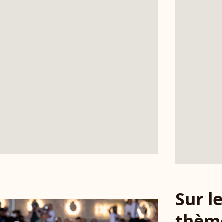
Sur 
thèm