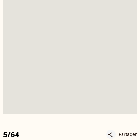
5/64
Partager
share