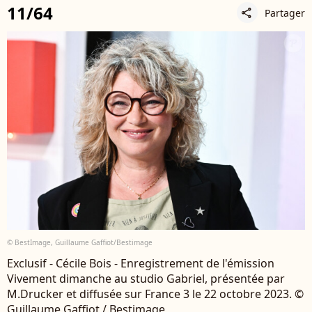
11/64
Partager
share
© BestImage, Guillaume Gaffiot/Bestimage
Exclusif - Cécile Bois - Enregistrement de l'émission
Vivement dimanche au studio Gabriel, présentée par
M.Drucker et diffusée sur France 3 le 22 octobre 2023. ©
Guillaume Gaffiot / Bestimage