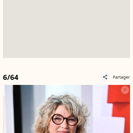
6/64
Partager
share