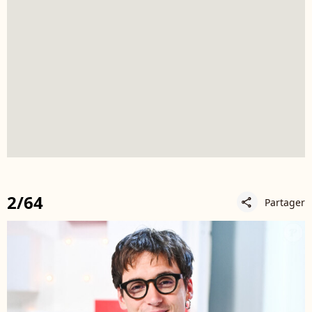
2/64
Partager
share