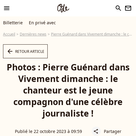
menu
search
newsletter
Billetterie
En privé avec
Accueil
Dernières news
Pierre Guénard dans Vivement dimanche : le chanteur est le jeune compagnon d'une célèbre journaliste !
arrow_left
RETOUR ARTICLE
Photos : Pierre Guénard dans
Vivement dimanche : le
chanteur est le jeune
compagnon d'une célèbre
journaliste !
Publié le 22 octobre 2023 à 09:59
Partager
share