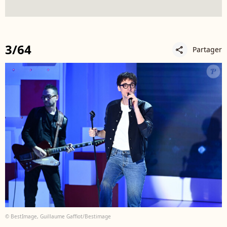
3/64
Partager
share
© BestImage, Guillaume Gaffiot/Bestimage