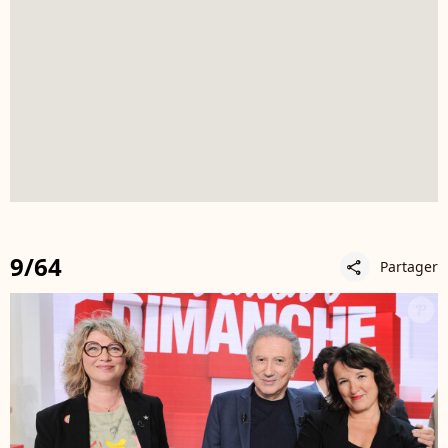
9/64
Partager
share