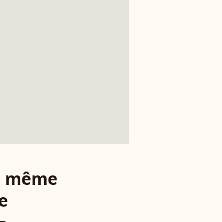
le même
e