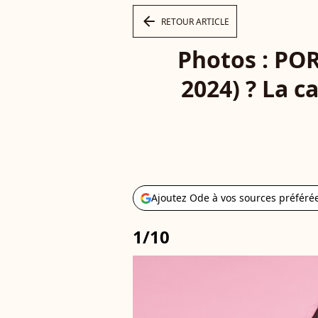
arrow_left
RETOUR ARTICLE
Photos : PO
2024) ? La c
Ajoutez Ode à vos sources préféré
1/10