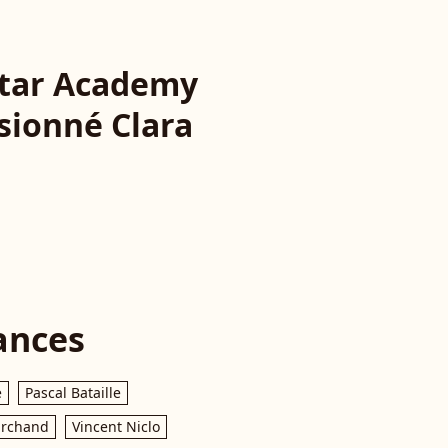
Star Academy
ssionné Clara
n
ances
e
Pascal Bataille
archand
Vincent Niclo