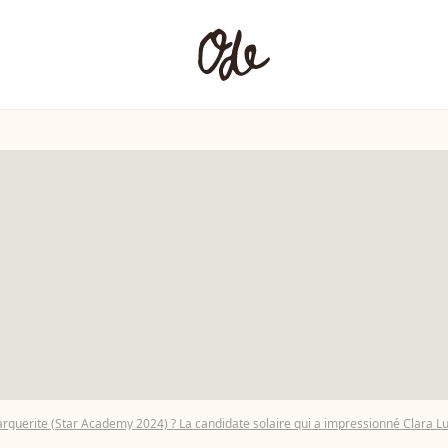
guerite (Star Academy 2024) ? La candidate solaire qui a impressionné Clara Luc