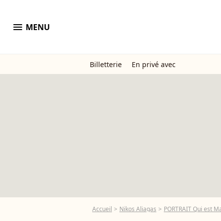
menu
MENU
Billetterie
En privé avec
Accueil
Nikos Aliagas
PORTRAIT Qui est Mar