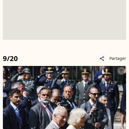
9/20
Partager
share