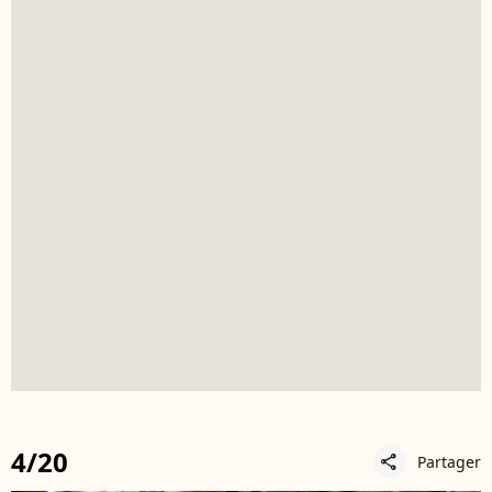
4/20
Partager
share