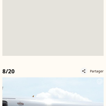
8/20
Partager
share