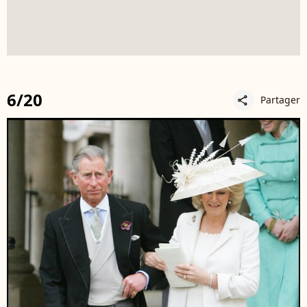
6/20
Partager
share