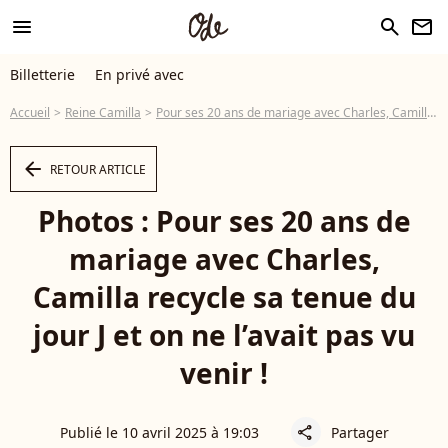
menu
search
newsletter
Billetterie
En privé avec
Accueil
Reine Camilla
Pour ses 20 ans de mariage avec Charles, Camilla recycle sa tenue du jour J et on ne l’avait pas vu venir !
arrow_left
RETOUR ARTICLE
Photos : Pour ses 20 ans de
mariage avec Charles,
Camilla recycle sa tenue du
jour J et on ne l’avait pas vu
venir !
Publié le 10 avril 2025 à 19:03
Partager
share