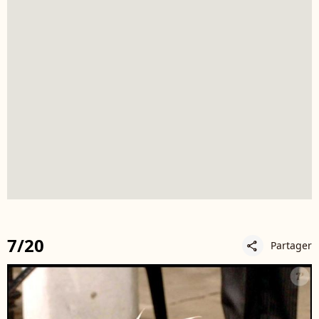
7/20
Partager
share