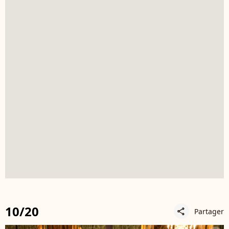
10/20
Partager
share