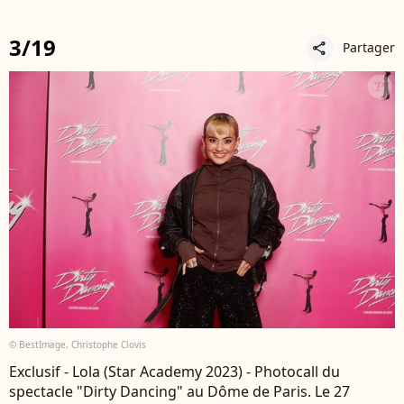
3/19
Partager
share
© BestImage, Christophe Clovis
Exclusif - Lola (Star Academy 2023) - Photocall du
spectacle "Dirty Dancing" au Dôme de Paris. Le 27