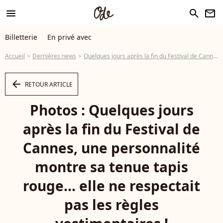
menu
search
newsletter
Billetterie
En privé avec
Accueil
Dernières news
Quelques jours après la fin du Festival de Cannes, une personnalité montre sa tenue tapis rouge... elle ne respectait pas les règles vestimentaires !
arrow_left
RETOUR ARTICLE
Photos : Quelques jours
après la fin du Festival de
Cannes, une personnalité
montre sa tenue tapis
rouge... elle ne respectait
pas les règles