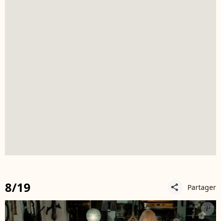
8/19
Partager
share