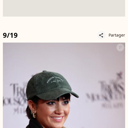
9/19
Partager
share