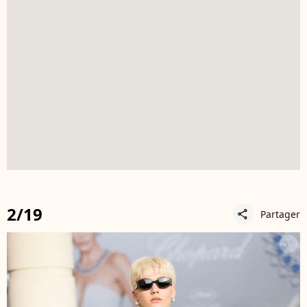
2/19
Partager
share