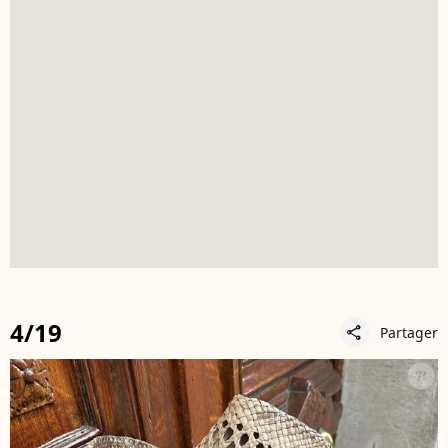
4/19
Partager
share