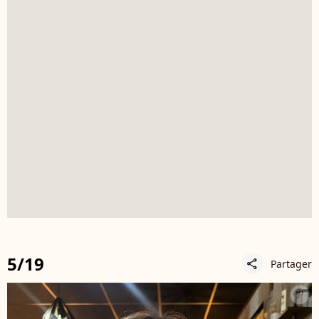
5/19
Partager
share