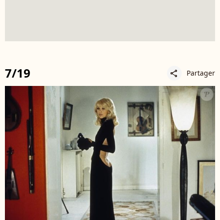
7/19
Partager
share