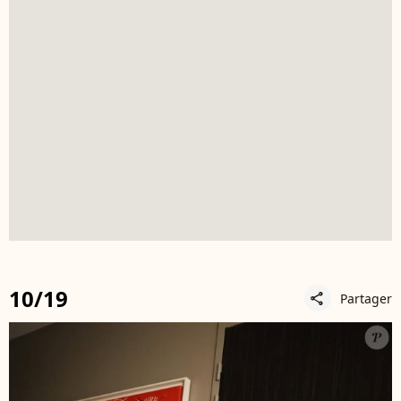
10/19
Partager
share