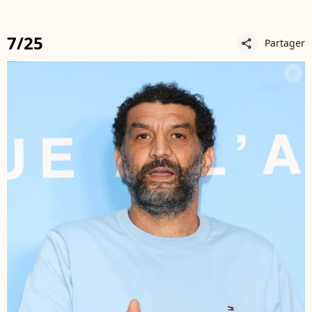
7/25
Partager
share