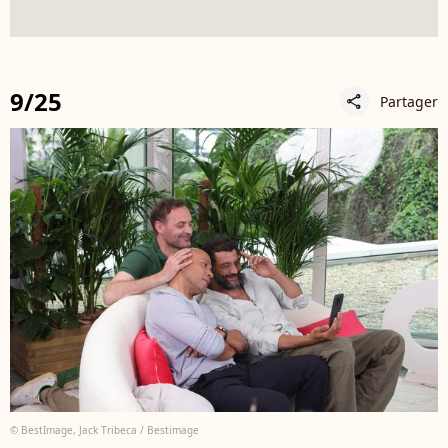
9/25
Partager
share
© BestImage, Jack Tribeca / Bestimage