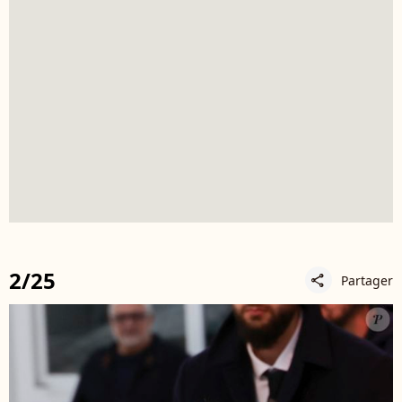
2/25
Partager
share