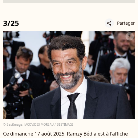
3/25
Partager
share
© BestImage, JACOVIDES-MOREAU / BESTIMAGE
Ce dimanche 17 août 2025, Ramzy Bédia est à l'affiche