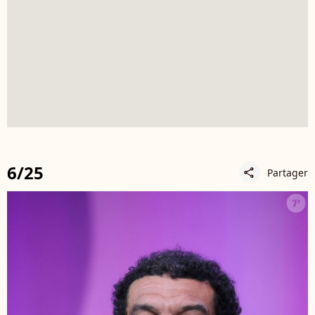
6/25
Partager
share