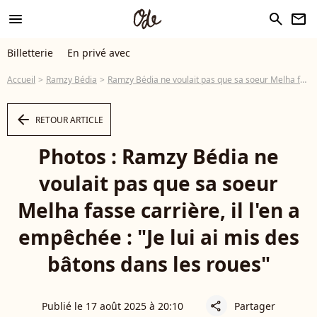
menu
search
newsletter
Billetterie
En privé avec
Accueil
Ramzy Bédia
Ramzy Bédia ne voulait pas que sa soeur Melha fasse carrière, il l'en a empêchée : "Je lui ai mis des bâtons dans les roues"
arrow_left
RETOUR ARTICLE
Photos : Ramzy Bédia ne
voulait pas que sa soeur
Melha fasse carrière, il l'en a
empêchée : "Je lui ai mis des
bâtons dans les roues"
Publié le 17 août 2025 à 20:10
Partager
share