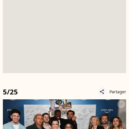
5/25
Partager
share