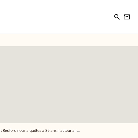
search
newsletter
d nous a quittés à 89 ans, l'acteur a rendu son dernier souffle chez lui