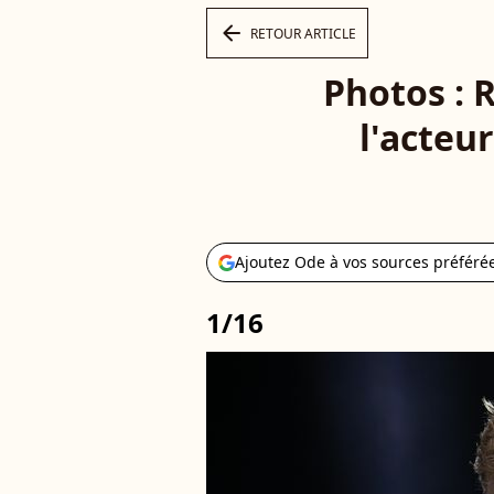
arrow_left
RETOUR ARTICLE
Photos : 
l'acteu
Ajoutez Ode à vos sources préféré
1/16