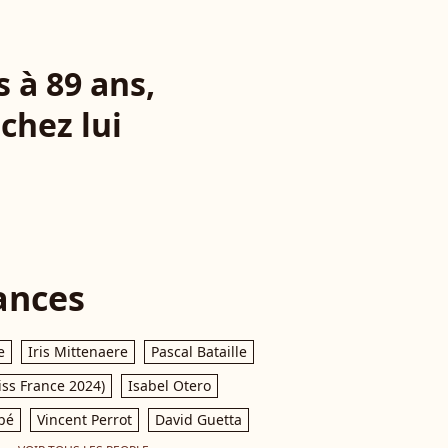
 à 89 ans,
chez lui
ances
e
Iris Mittenaere
Pascal Bataille
iss France 2024)
Isabel Otero
pé
Vincent Perrot
David Guetta