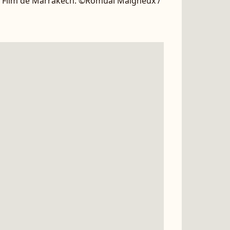
du Film de Marrakech. ©Romual Maigneux /