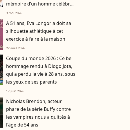
mémoire d’un homme célèbre,
qui a rendu son dernier souffle
3 mai 2026
à 59 ans
A 51 ans, Eva Longoria doit sa
silhouette athlétique à cet
exercice à faire à la maison
22 avril 2026
Coupe du monde 2026 : Ce bel
hommage rendu à Diogo Jota,
qui a perdu la vie à 28 ans, sous
les yeux de ses parents
17 juin 2026
Nicholas Brendon, acteur
phare de la série Buffy contre
les vampires nous a quittés à
l'âge de 54 ans