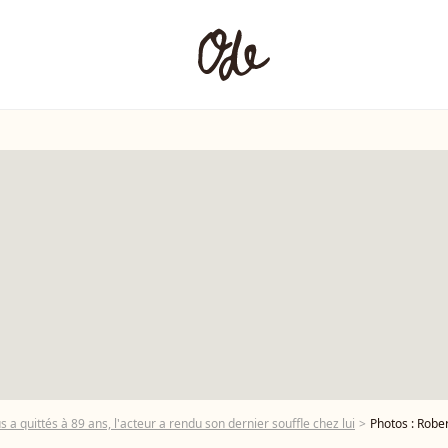
 a quittés à 89 ans, l'acteur a rendu son dernier souffle chez lui
Photos : Robert Redfor