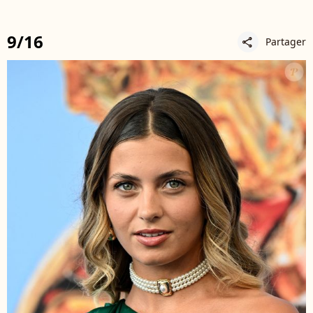
9/16
Partager
share