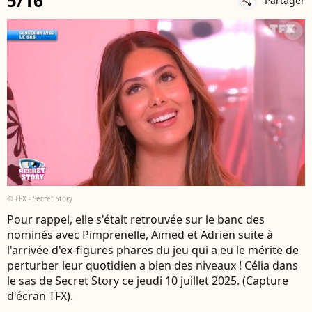
5/16
Partager
share
© TFX - Secret Story
Pour rappel, elle s'était retrouvée sur le banc des
nominés avec Pimprenelle, Aïmed et Adrien suite à
l'arrivée d'ex-figures phares du jeu qui a eu le mérite de
perturber leur quotidien a bien des niveaux ! Célia dans
le sas de Secret Story ce jeudi 10 juillet 2025. (Capture
d'écran TFX).