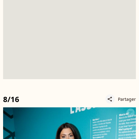
8/16
Partager
share