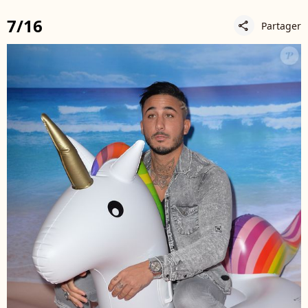
7/16
Partager
share