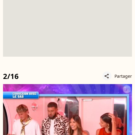
2/16
Partager
share