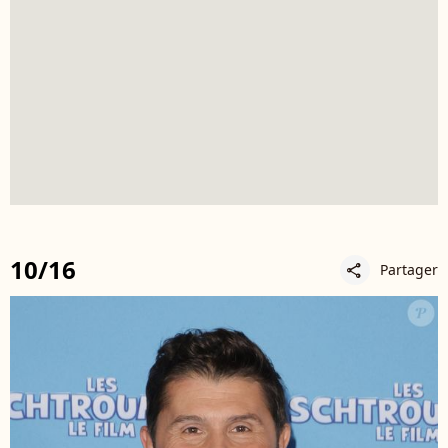
10/16
Partager
share