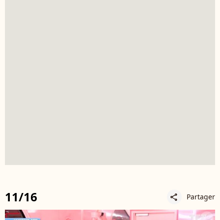
11/16
Partager
share