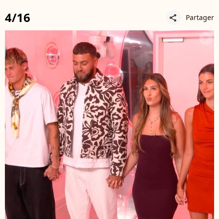
4/16
Partager
share