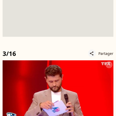
3/16
Partager
share