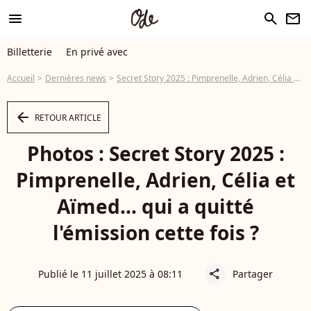
menu
search
newsletter
Billetterie
En privé avec
Accueil
Dernières news
Secret Story 2025 : Pimprenelle, Adrien, Célia et Aïmed… qui a quitté l'émission cette fois ?
arrow_left
RETOUR ARTICLE
Photos : Secret Story 2025 :
Pimprenelle, Adrien, Célia et
Aïmed… qui a quitté
l'émission cette fois ?
Publié le 11 juillet 2025 à 08:11
Partager
share