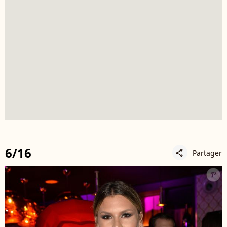
6/16
Partager
share