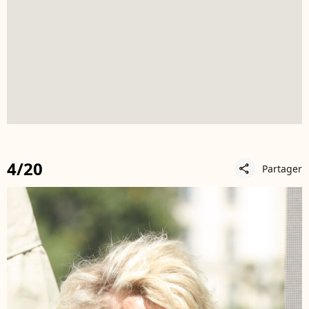
4/20
Partager
share