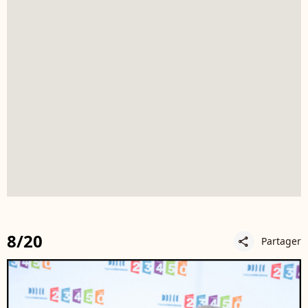
8/20
Partager
share