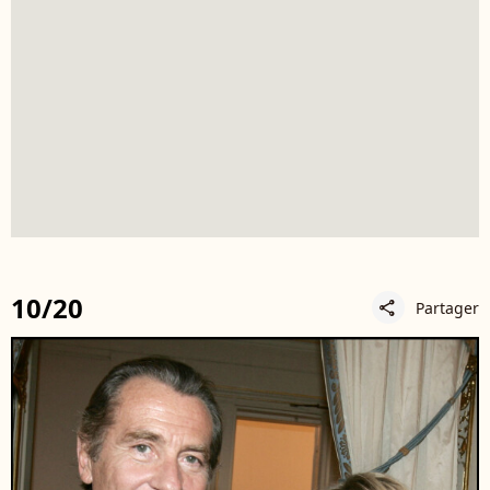
10/20
Partager
share