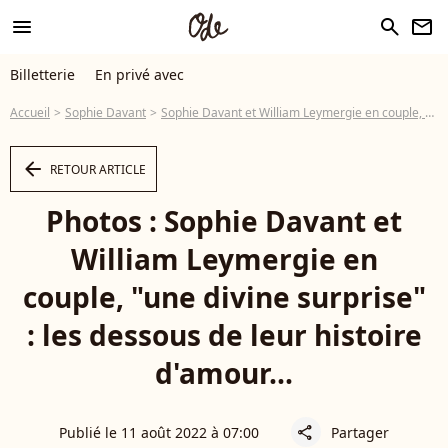
menu
search
newsletter
Billetterie
En privé avec
Accueil
Sophie Davant
Sophie Davant et William Leymergie en couple, "une divine surprise" : les dessous de leur histoire d'amour...
arrow_left
RETOUR ARTICLE
Photos : Sophie Davant et
William Leymergie en
couple, "une divine surprise"
: les dessous de leur histoire
d'amour...
Publié le 11 août 2022 à 07:00
Partager
share