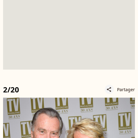
2/20
Partager
share