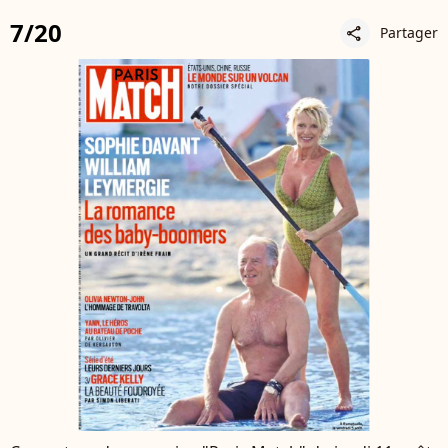
7/20
Partager
share