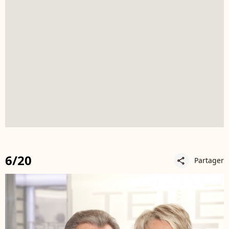
6/20
Partager
share