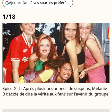
Ajoutez Ode à vos sources préférées
1/18
Spice Girl : Après plusieurs années de suspens, Mélanie
B décide de dire la vérité aux fans sur l'avenir du groupe