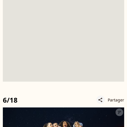
6/18
Partager
share