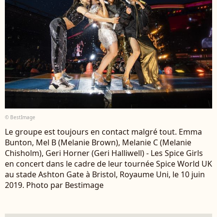
© BestImage
Le groupe est toujours en contact malgré tout. Emma
Bunton, Mel B (Melanie Brown), Melanie C (Melanie
Chisholm), Geri Horner (Geri Halliwell) - Les Spice Girls
en concert dans le cadre de leur tournée Spice World UK
au stade Ashton Gate à Bristol, Royaume Uni, le 10 juin
2019. Photo par Bestimage