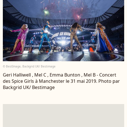
© BestImage, Backgrid UK/ Bestimage
Geri Halliwell , Mel C , Emma Bunton , Mel B - Concert
des Spice Girls à Manchester le 31 mai 2019. Photo par
Backgrid UK/ Bestimage