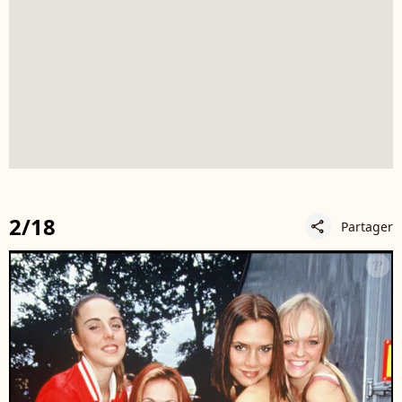
2/18
Partager
share