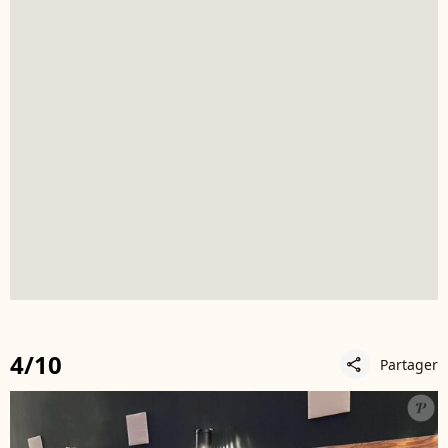
4/10
Partager
share