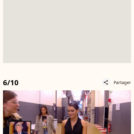
6/10
Partager
share