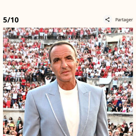
5/10
Partager
share