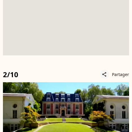
2/10
Partager
share