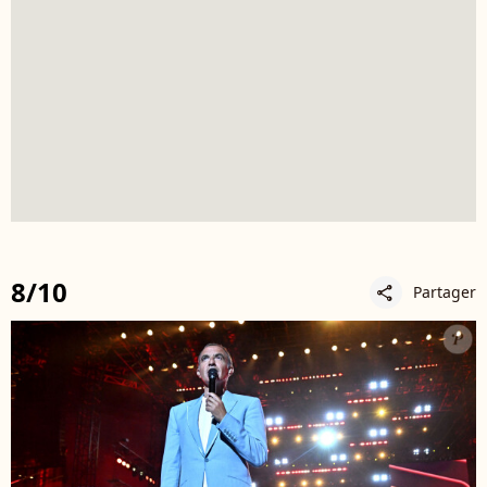
8/10
Partager
share