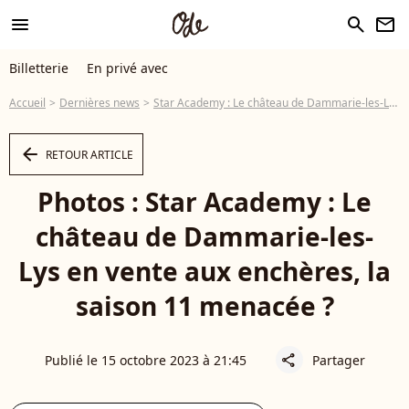
menu
search
newsletter
Billetterie
En privé avec
Accueil
Dernières news
Star Academy : Le château de Dammarie-les-Lys en vente aux enchères, la saison 11 menacée ?
arrow_left
RETOUR ARTICLE
Photos : Star Academy : Le
château de Dammarie-les-
Lys en vente aux enchères, la
saison 11 menacée ?
Publié le 15 octobre 2023 à 21:45
Partager
share