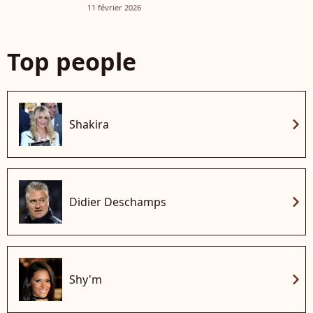
11 février 2026
Top people
chevron_right
Shakira
chevron_right
Didier Deschamps
chevron_right
Shy'm