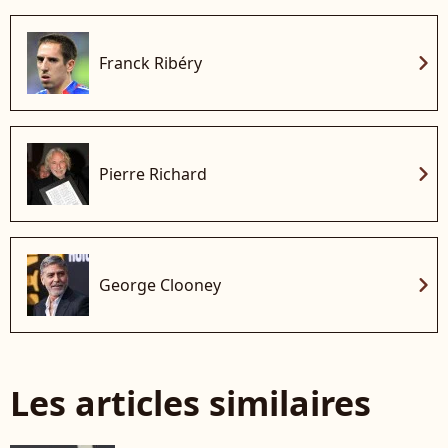
chevron_right
Franck Ribéry
chevron_right
Pierre Richard
chevron_right
George Clooney
Les articles similaires