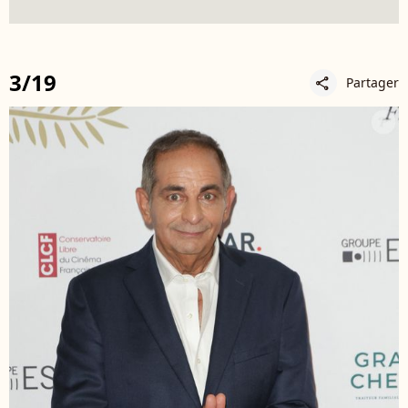
3/19
Partager
share