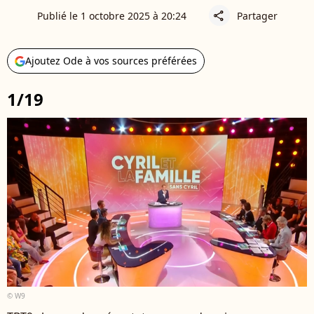
Publié le 1 octobre 2025 à 20:24
Partager
share
Ajoutez Ode à vos sources préférées
1/19
© W9