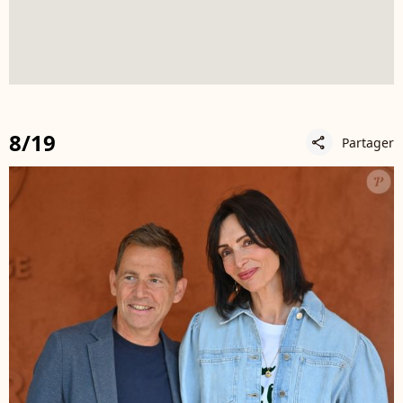
8/19
Partager
share