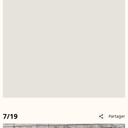
7/19
Partager
share