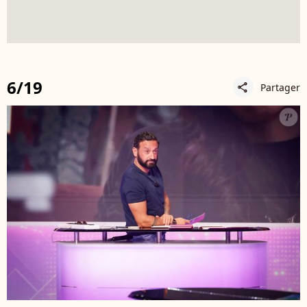
6/19
Partager
share