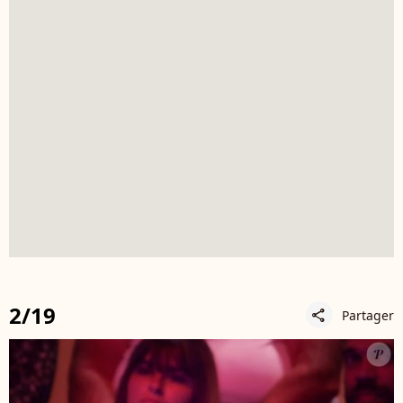
2/19
Partager
share