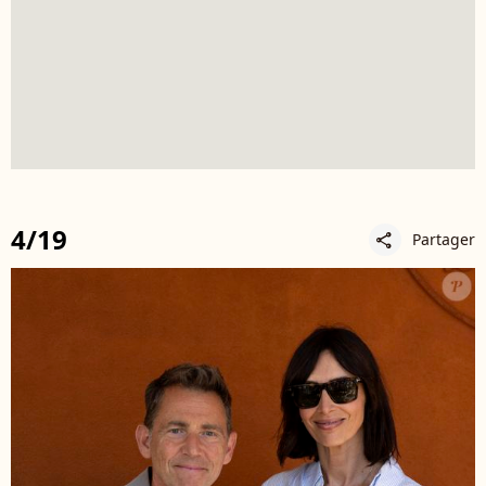
4/19
Partager
share