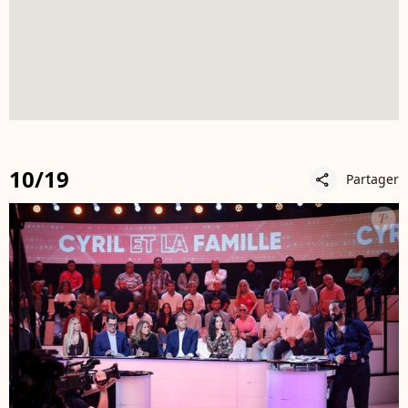
10/19
Partager
share