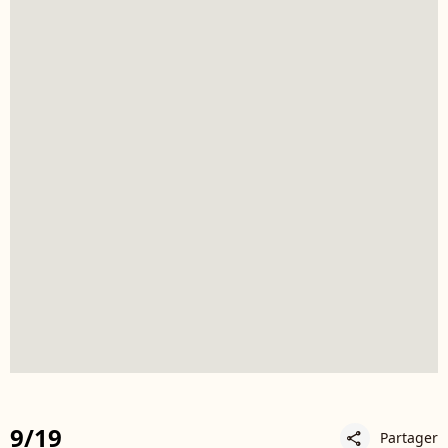
9/19
Partager
share