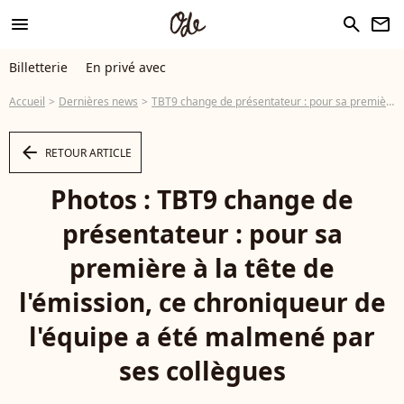
menu
search
newsletter
Billetterie
En privé avec
Accueil
Dernières news
TBT9 change de présentateur : pour sa première à la tête de l'émission, ce chroniqueur de l'équipe a été malmené par ses collègues
arrow_left
RETOUR ARTICLE
Photos : TBT9 change de
présentateur : pour sa
première à la tête de
l'émission, ce chroniqueur de
l'équipe a été malmené par
ses collègues