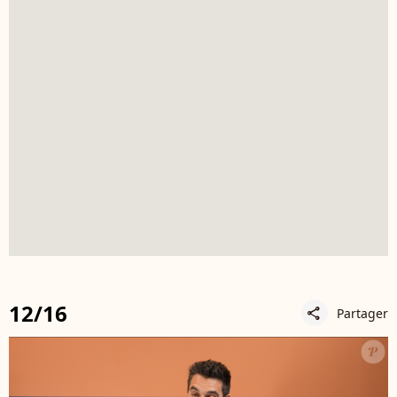
12/16
Partager
share