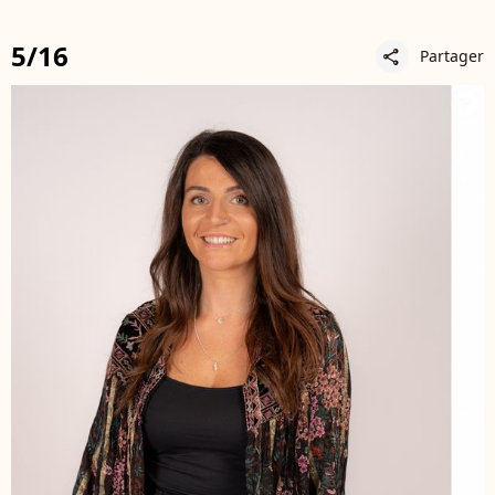
5/16
Partager
share