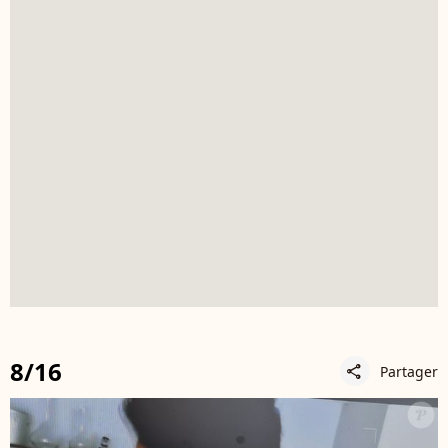
8/16
Partager
share