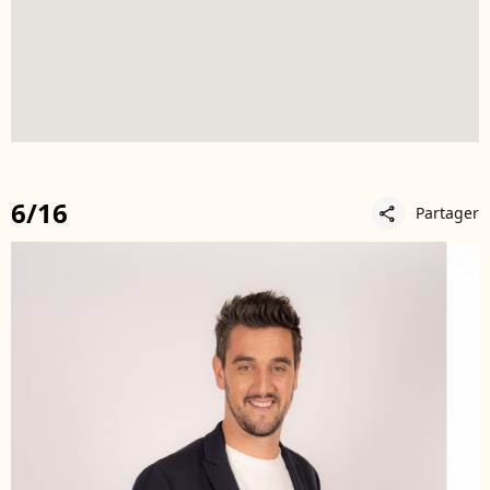
6/16
Partager
share