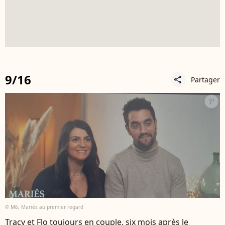
9/16
Partager
share
© M6, Mariés au premier regard
Tracy et Flo toujours en couple, six mois après le