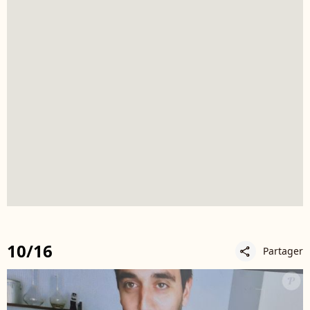
10/16
Partager
share