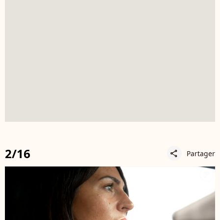
2/16
Partager
share