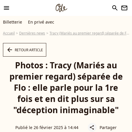
menu
search
newsletter
Billetterie
En privé avec
Accueil
Dernières news
Tracy (Mariés au premier regard) séparée de Flo : elle parle pour la 1re fois et en dit plus sur sa "déception inimaginable"
arrow_left
RETOUR ARTICLE
Photos : Tracy (Mariés au
premier regard) séparée de
Flo : elle parle pour la 1re
fois et en dit plus sur sa
"déception inimaginable"
Publié le 26 février 2025 à 14:44
Partager
share