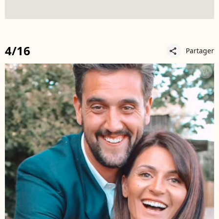
4/16
Partager
share