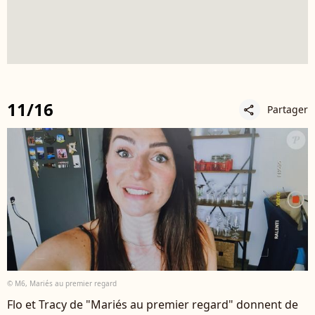
11/16
Partager
share
© M6, Mariés au premier regard
Flo et Tracy de "Mariés au premier regard" donnent de