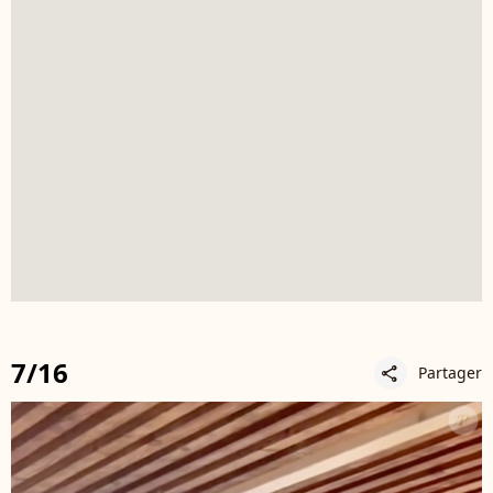
7/16
Partager
share