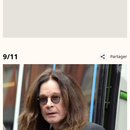
9/11
Partager
share