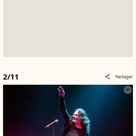
2/11
Partager
share