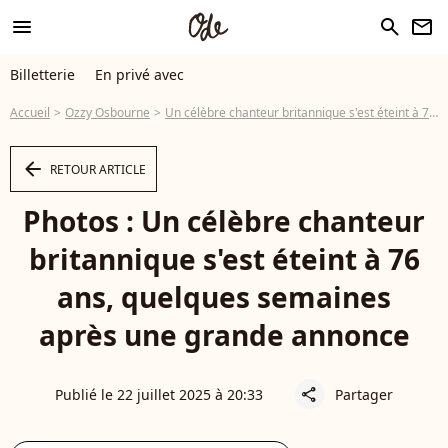
menu
search
newsletter
Billetterie
En privé avec
Accueil
Ozzy Osbourne
Un célèbre chanteur britannique s'est éteint à 76 ans, quelques semaines après une grande annonce
arrow_left
RETOUR ARTICLE
Photos : Un célèbre chanteur
britannique s'est éteint à 76
ans, quelques semaines
après une grande annonce
Publié le 22 juillet 2025 à 20:33
Partager
share