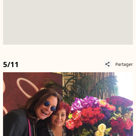
5/11
Partager
share