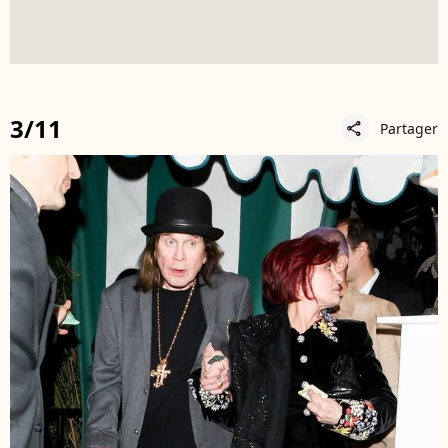
3/11
Partager
share