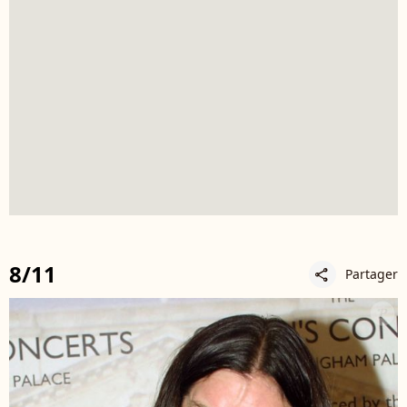
8/11
Partager
share