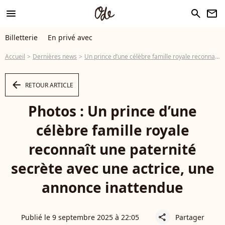
menu
search
newsletter
Billetterie
En privé avec
Accueil
Dernières news
Un prince d’une célèbre famille royale reconnaît une paternité secrète avec une actrice, une annonce inattendue
arrow_left
RETOUR ARTICLE
Photos : Un prince d’une
célèbre famille royale
reconnaît une paternité
secrète avec une actrice, une
annonce inattendue
Publié le 9 septembre 2025 à 22:05
Partager
share