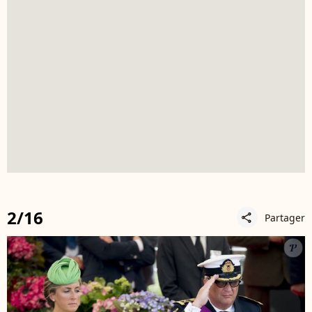
2/16
Partager
share