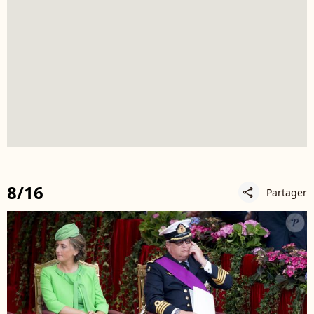
8/16
Partager
share