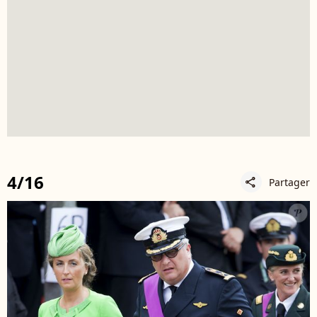
4/16
Partager
share