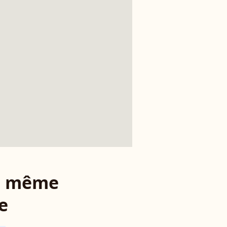
le même
e