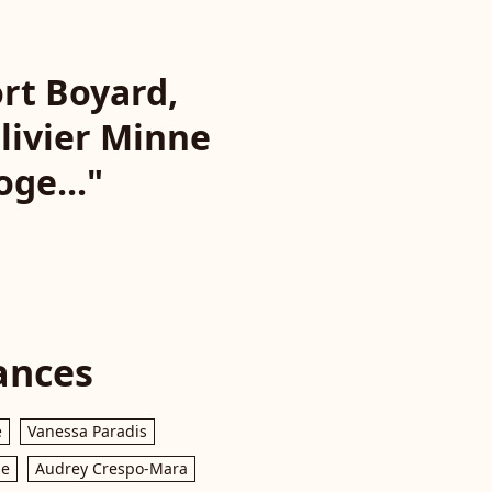
ort Boyard,
Olivier Minne
oge..."
ances
e
Vanessa Paradis
le
Audrey Crespo-Mara