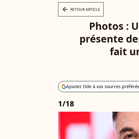
arrow_left
RETOUR ARTICLE
Photos : U
présente dep
fait u
Ajoutez Ode à vos sources préféré
1/18