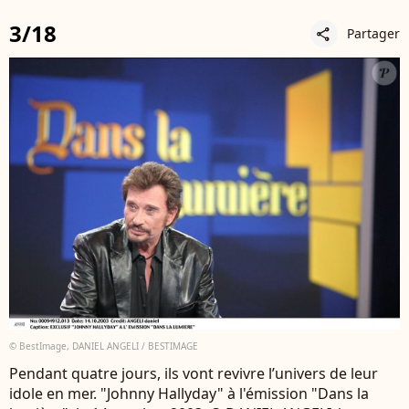
3/18
Partager
share
© BestImage, DANIEL ANGELI / BESTIMAGE
Pendant quatre jours, ils vont revivre l’univers de leur
idole en mer. "Johnny Hallyday" à l'émission "Dans la