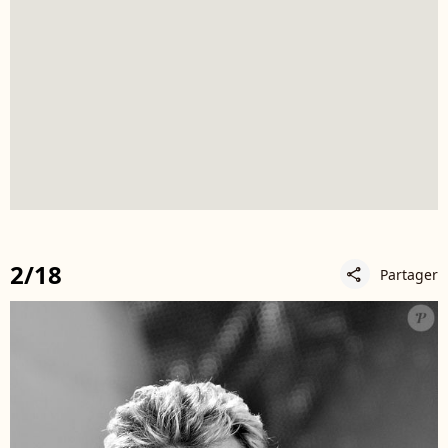
2/18
Partager
share