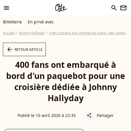
menu
search
newsletter
Billetterie
En privé avec
Accueil
Johnny Hallyday
Une croisière pas comme les autre : des centaines de fans de Johnny Hallyday réunis pour ne jamais l’oublier, "Johnny est notre idole"
arrow_left
RETOUR ARTICLE
400 fans ont embarqué à
bord d'un paquebot pour une
croisière dédiée à Johnny
Hallyday
Publié le 10 avril 2026 à 22:35
Partager
share