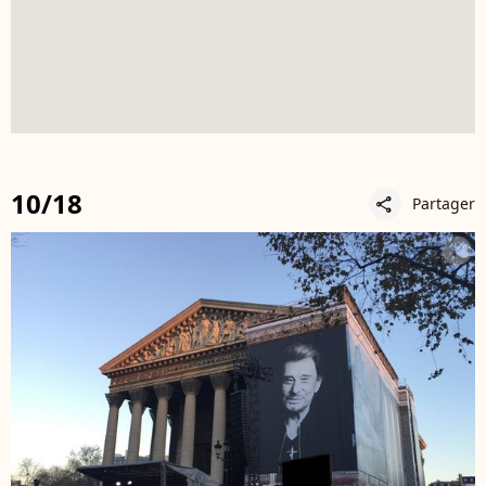
10/18
Partager
share