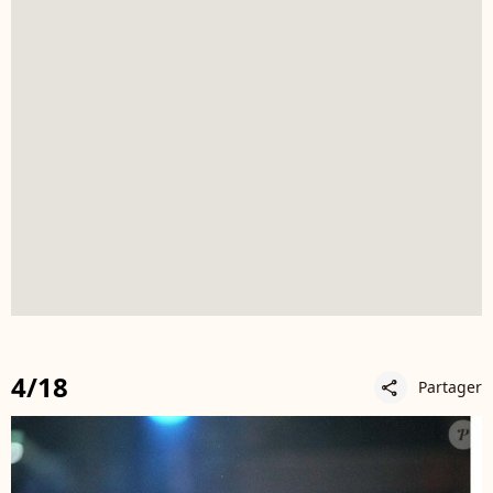
4/18
Partager
share