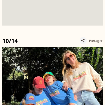
10/14
Partager
share