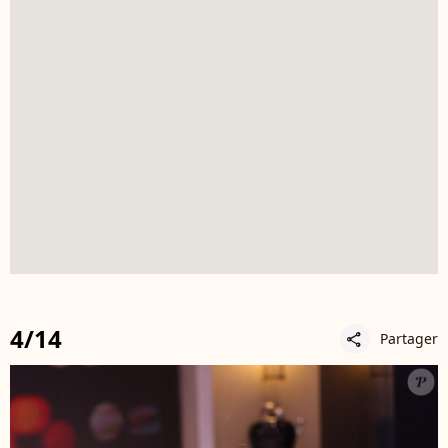
4/14
Partager
share