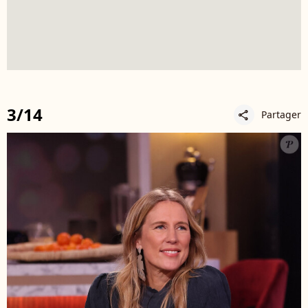
3/14
Partager
share