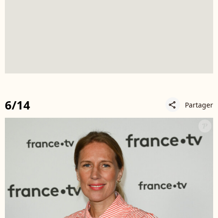
6/14
Partager
share