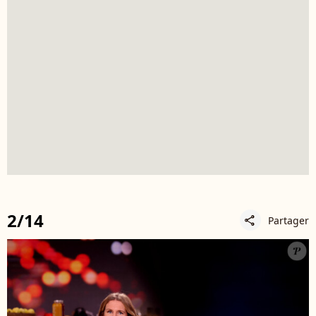
2/14
Partager
share