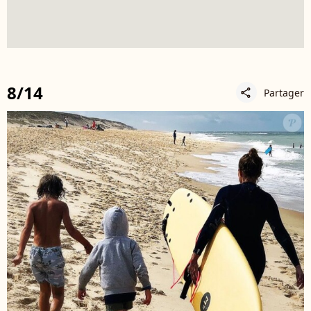
8/14
Partager
share