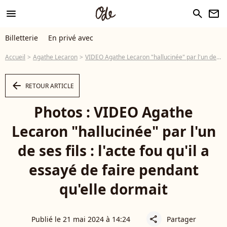
menu
search
newsletter
Billetterie
En privé avec
Accueil
Agathe Lecaron
VIDEO Agathe Lecaron "hallucinée" par l'un de ses fils : l'acte fou qu'il a essayé de faire pendant qu'elle dormait
arrow_left
RETOUR ARTICLE
Photos : VIDEO Agathe
Lecaron "hallucinée" par l'un
de ses fils : l'acte fou qu'il a
essayé de faire pendant
qu'elle dormait
Publié le 21 mai 2024 à 14:24
Partager
share