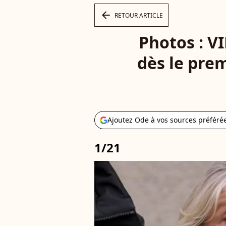
arrow_left
RETOUR ARTICLE
Photos : V
dès le prem
Ajoutez Ode à vos sources préféré
1/21