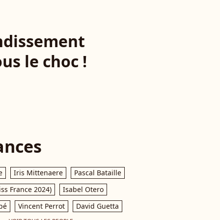
ondissement
us le choc !
ances
e
Iris Mittenaere
Pascal Bataille
iss France 2024)
Isabel Otero
pé
Vincent Perrot
David Guetta