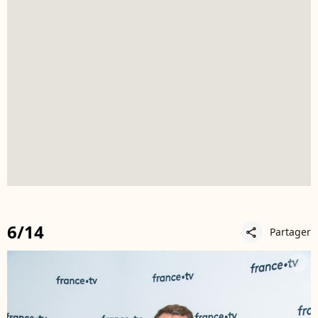
6/14
Partager
share