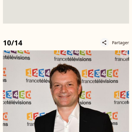
10/14
Partager
share