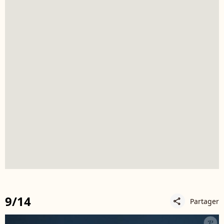
9/14
Partager
share