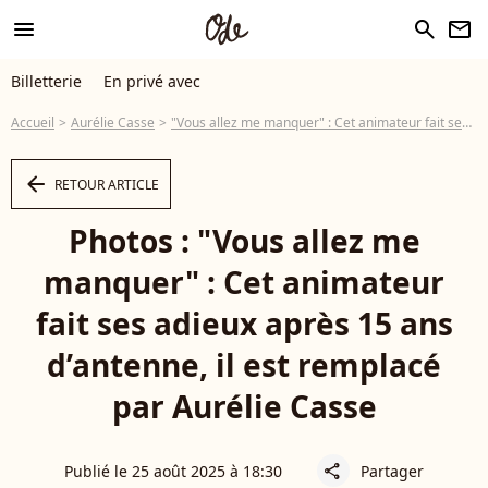
menu
search
newsletter
Billetterie
En privé avec
Accueil
Aurélie Casse
"Vous allez me manquer" : Cet animateur fait ses adieux après 15 ans d’antenne, il est remplacé par Aurélie Casse
arrow_left
RETOUR ARTICLE
Photos : "Vous allez me
manquer" : Cet animateur
fait ses adieux après 15 ans
d’antenne, il est remplacé
par Aurélie Casse
Publié le 25 août 2025 à 18:30
Partager
share