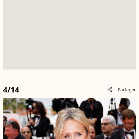
4/14
Partager
share