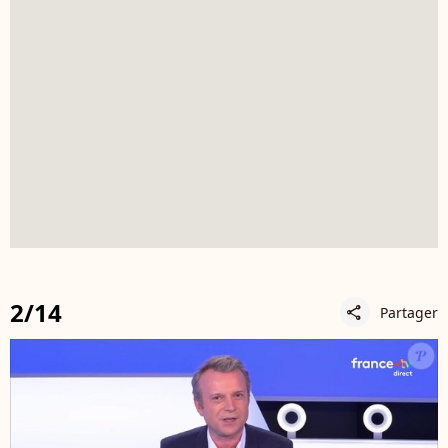
2/14
Partager
share