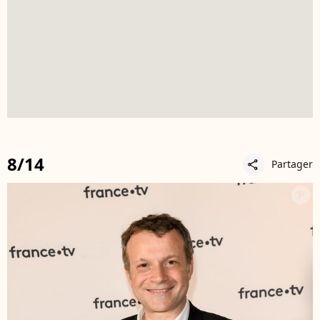
8/14
Partager
share