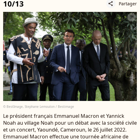
10/13
Partager
share
© BestImage, Stephane Lemouton / Bestimage
Le président français Emmanuel Macron et Yannick
Noah au village Noah pour un débat avec la société civile
et un concert, Yaoundé, Cameroun, le 26 juillet 2022.
Emmanuel Macron effectue une tournée africaine de