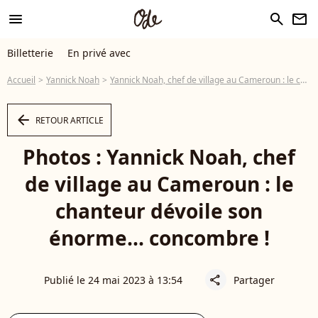
menu
search
newsletter
Billetterie
En privé avec
Accueil
Yannick Noah
Yannick Noah, chef de village au Cameroun : le chanteur dévoile son énorme... concombre !
arrow_left
RETOUR ARTICLE
Photos : Yannick Noah, chef
de village au Cameroun : le
chanteur dévoile son
énorme... concombre !
Publié le 24 mai 2023 à 13:54
Partager
share