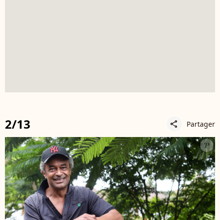
2/13
Partager
share