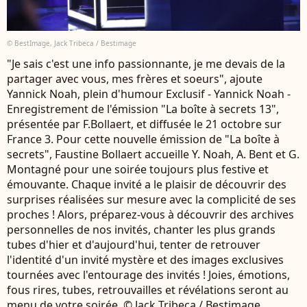
© BestImage, Jack Tribeca / Bestimage
"Je sais c'est une info passionnante, je me devais de la
partager avec vous, mes frères et soeurs", ajoute
Yannick Noah, plein d'humour Exclusif - Yannick Noah -
Enregistrement de l'émission "La boîte à secrets 13",
présentée par F.Bollaert, et diffusée le 21 octobre sur
France 3. Pour cette nouvelle émission de "La boîte à
secrets", Faustine Bollaert accueille Y. Noah, A. Bent et G.
Montagné pour une soirée toujours plus festive et
émouvante. Chaque invité a le plaisir de découvrir des
surprises réalisées sur mesure avec la complicité de ses
proches ! Alors, préparez-vous à découvrir des archives
personnelles de nos invités, chanter les plus grands
tubes d'hier et d'aujourd'hui, tenter de retrouver
l'identité d'un invité mystère et des images exclusives
tournées avec l'entourage des invités ! Joies, émotions,
fous rires, tubes, retrouvailles et révélations seront au
menu de votre soirée. © Jack Tribeca / Bestimage