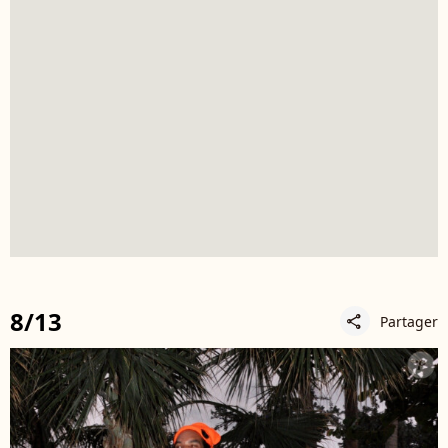
8/13
Partager
share