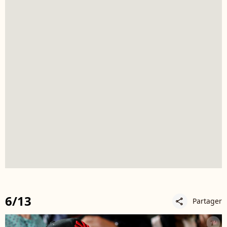
6/13
Partager
share