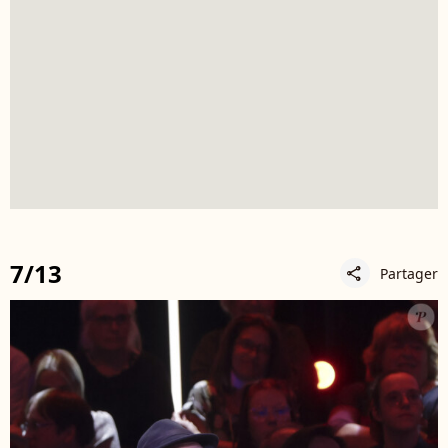
7/13
Partager
share