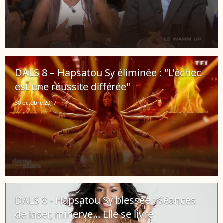
DALS 8 – Hapsatou Sy éliminée : "L'échec
est une réussite différée"
30 octobre 2017
DALS 8 - Hapsatou Sy blessée : Séances
de laser, minerve... Elle se livre