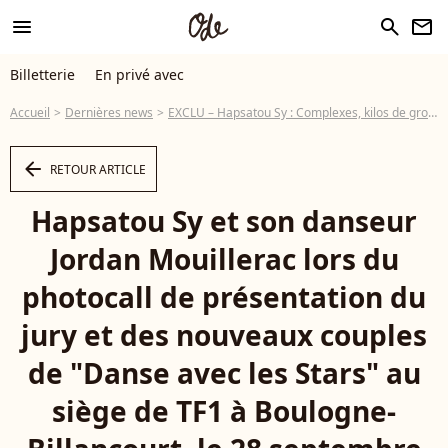
menu
search
newsletter
Billetterie
En privé avec
Accueil
Dernières news
EXCLU – Hapsatou Sy : Complexes, kilos de grossesse... Elle se livre !
arrow_left
RETOUR ARTICLE
Hapsatou Sy et son danseur
Jordan Mouillerac lors du
photocall de présentation du
jury et des nouveaux couples
de "Danse avec les Stars" au
siège de TF1 à Boulogne-