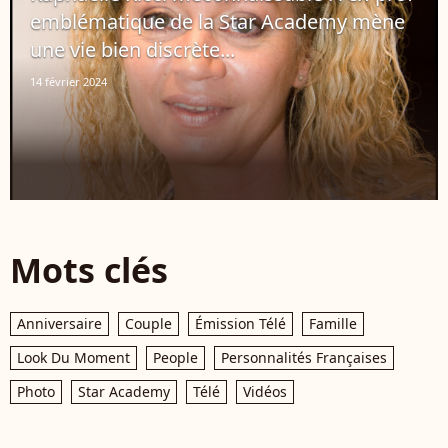
emblématique de la Star Academy mène
une vie bien discrète...
14 février 2024
Mots clés
Anniversaire
Couple
Émission Télé
Famille
Look Du Moment
People
Personnalités Françaises
Photo
Star Academy
Télé
Vidéos