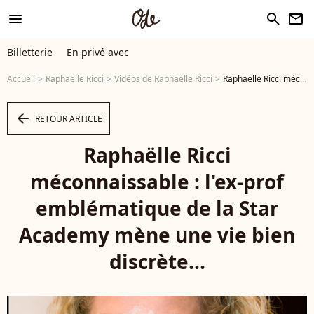
menu
search
newsletter
Billetterie
En privé avec
Accueil
Raphaëlle Ricci
Vidéos de Raphaëlle Ricci
Raphaëlle Ricci méconnaissable : l'ex-prof emblématique de la Star Academy mène une vie bien discrète... - Vidéo
arrow_left
RETOUR ARTICLE
Raphaëlle Ricci
méconnaissable : l'ex-prof
emblématique de la Star
Academy mène une vie bien
discrète...