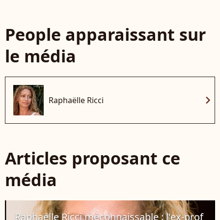
People apparaissant sur
le média
chevron_right
Raphaëlle Ricci
Articles proposant ce
média
Raphaëlle Ricci méconnaissable : l'ex-prof