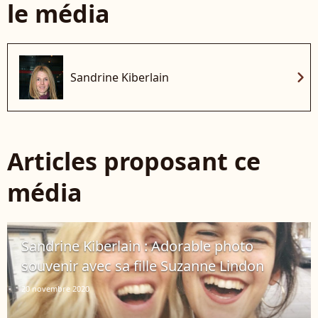
le média
chevron_right
Sandrine Kiberlain
Articles proposant ce
média
Sandrine Kiberlain : Adorable photo
souvenir avec sa fille Suzanne Lindon
20 novembre 2020