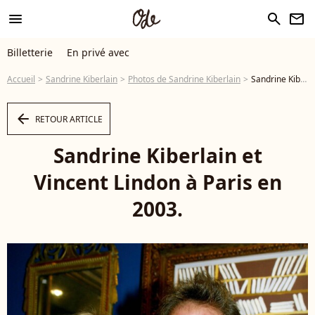
menu
search
newsletter
Billetterie
En privé avec
Accueil
Sandrine Kiberlain
Photos de Sandrine Kiberlain
Sandrine Kiberlain et Vincent Lindon à Paris en 2003. - Photo
arrow_left
RETOUR ARTICLE
Sandrine Kiberlain et
Vincent Lindon à Paris en
2003.