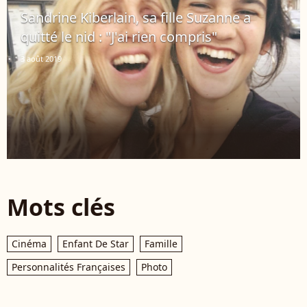
Sandrine Kiberlain, sa fille Suzanne a
quitté le nid : "J'ai rien compris"
3 août 2019
Mots clés
Cinéma
Enfant De Star
Famille
Personnalités Françaises
Photo