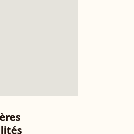
ères
lités