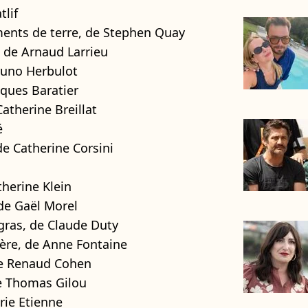
tlif
ments de terre, de Stephen Quay
, de Arnaud Larrieu
runo Herbulot
acques Baratier
Catherine Breillat
é
de Catherine Corsini
herine Klein
de Gaël Morel
 gras, de Claude Duty
ère, de Anne Fontaine
de Renaud Cohen
de Thomas Gilou
rie Etienne