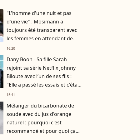
"L'homme d'une nuit et pas
d'une vie" : Mosimann a
toujours été transparent avec
les femmes en attendant de
rencontrer l'amour
16:20
Dany Boon - Sa fille Sarah
rejoint sa série Netflix Johnny
Biloute avec l’un de ses fils :
"Elle a passé les essais et c'était
très bien"
15:41
Mélanger du bicarbonate de
soude avec du jus d'orange
naturel : pourquoi c'est
recommandé et pour quoi ça
fonctionne ?