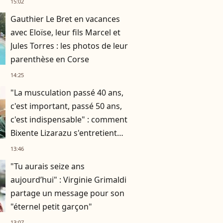
15:02
Gauthier Le Bret en vacances
avec Eloïse, leur fils Marcel et
Jules Torres : les photos de leur
parenthèse en Corse
14:25
"La musculation passé 40 ans,
c'est important, passé 50 ans,
c'est indispensable" : comment
Bixente Lizarazu s'entretient
assidûment pour rester musclé
13:46
à 56 ans ?
"Tu aurais seize ans
aujourd’hui" : Virginie Grimaldi
partage un message pour son
"éternel petit garçon"
13:07