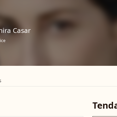
ira Casar
ice
S
Tend