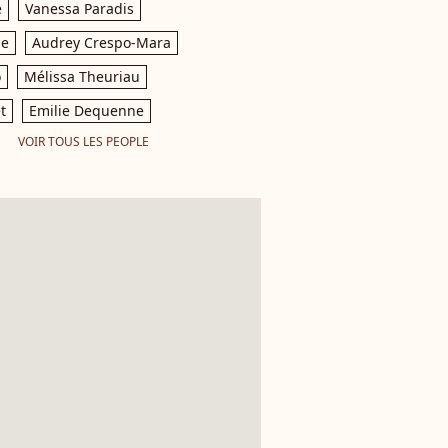
e
Vanessa Paradis
le
Audrey Crespo-Mara
o
Mélissa Theuriau
t
Emilie Dequenne
VOIR TOUS LES PEOPLE