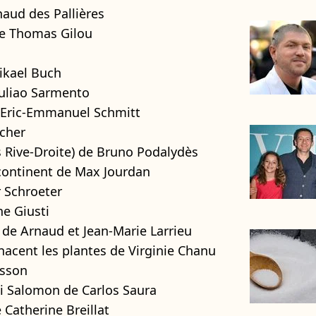
naud des Pallières
 de Thomas Gilou
ikael Buch
 Juliao Sarmento
d'Eric-Emmanuel Schmitt
cher
es Rive-Droite) de Bruno Podalydès
continent de Max Jourdan
r Schroeter
ne Giusti
 de Arnaud et Jean-Marie Larrieu
nacent les plantes de Virginie Chanu
asson
oi Salomon de Carlos Saura
e Catherine Breillat