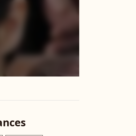
ances