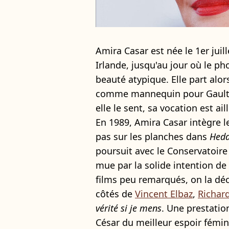
Amira Casar est née le 1er juil
Irlande, jusqu'au jour où le 
beauté atypique. Elle part alors
comme mannequin pour Gaultie
elle le sent, sa vocation est ail
En 1989, Amira Casar intègre le
pas sur les planches dans
Hedd
poursuit avec le Conservatoire
mue par la solide intention de
films peu remarqués, on la dé
côtés de
Vincent Elbaz
,
Richar
vérité si je mens
. Une prestatio
César du meilleur espoir fémini