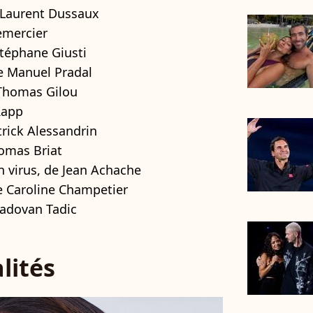
e Laurent Dussaux
Lemercier
Stéphane Giusti
de Manuel Pradal
e Thomas Gilou
Rapp
atrick Alessandrin
omas Briat
n virus, de Jean Achache
e Caroline Champetier
Radovan Tadic
lités