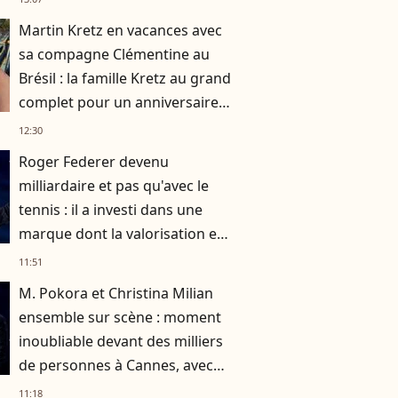
Martin Kretz en vacances avec
sa compagne Clémentine au
Brésil : la famille Kretz au grand
complet pour un anniversaire
très particulier
12:30
Roger Federer devenu
milliardaire et pas qu'avec le
tennis : il a investi dans une
marque dont la valorisation est
exponentielle
11:51
M. Pokora et Christina Milian
ensemble sur scène : moment
inoubliable devant des milliers
de personnes à Cannes, avec
un autre nom de la musique
11:18