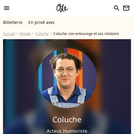
menu
search
newsletter
Billetterie
En privé avec
Accueil
People
Coluche
Coluche: son entourage et ses relations
Coluche
Acteur, Humoriste