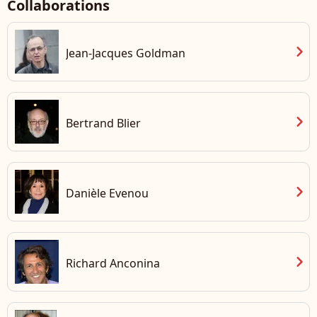
Collaborations
chevron_right
Jean-Jacques Goldman
chevron_right
Bertrand Blier
chevron_right
Danièle Evenou
chevron_right
Richard Anconina