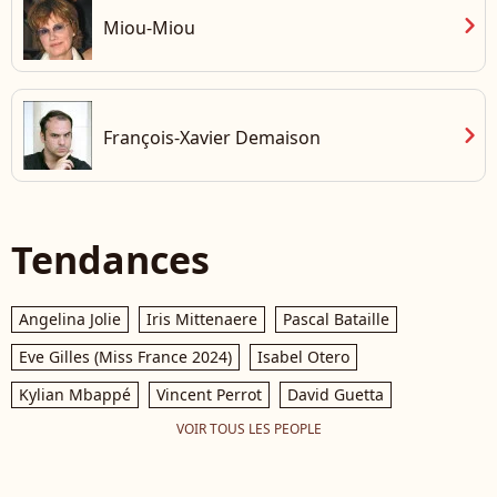
chevron_right
Miou-Miou
chevron_right
François-Xavier Demaison
Tendances
Angelina Jolie
Iris Mittenaere
Pascal Bataille
Eve Gilles (Miss France 2024)
Isabel Otero
Kylian Mbappé
Vincent Perrot
David Guetta
VOIR TOUS LES PEOPLE