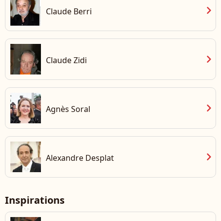
chevron_right
Claude Berri
chevron_right
Claude Zidi
chevron_right
Agnès Soral
chevron_right
Alexandre Desplat
Inspirations