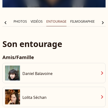
ALITÉS
PHOTOS
VIDÉOS
ENTOURAGE
FILMOGRAPHIE
chevron_left
chevron_right
Son entourage
Amis/Famille
chevron_right
Daniel Balavoine
chevron_right
Lolita Séchan