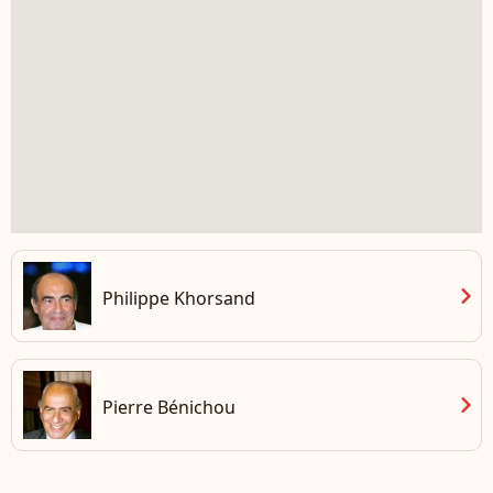
chevron_right
Philippe Khorsand
chevron_right
Pierre Bénichou