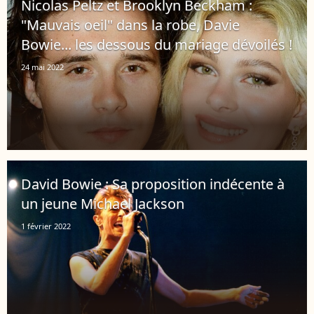
Nicolas Peltz et Brooklyn Beckham :
"Mauvais oeil" dans la robe, Davie
Bowie... les dessous du mariage dévoilés !
24 mai 2022
David Bowie : Sa proposition indécente à
un jeune Michael Jackson
1 février 2022