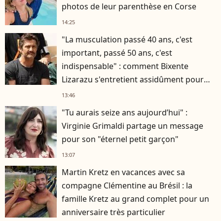
photos de leur parenthèse en Corse
14:25
"La musculation passé 40 ans, c'est
important, passé 50 ans, c'est
indispensable" : comment Bixente
Lizarazu s'entretient assidûment pour
rester musclé à 56 ans ?
13:46
"Tu aurais seize ans aujourd’hui" :
Virginie Grimaldi partage un message
pour son "éternel petit garçon"
13:07
Martin Kretz en vacances avec sa
compagne Clémentine au Brésil : la
famille Kretz au grand complet pour un
anniversaire très particulier