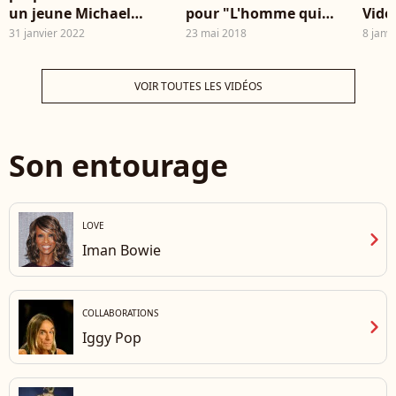
un jeune Michael
pour "L'homme qui
Vidé
Jackson
venait d'ailleurs" dans
Yout
31 janvier 2022
23 mai 2018
8 janv
son JT, en juin 1977.
VOIR TOUTES LES VIDÉOS
Son entourage
LOVE
chevron_right
Iman Bowie
COLLABORATIONS
chevron_right
Iggy Pop