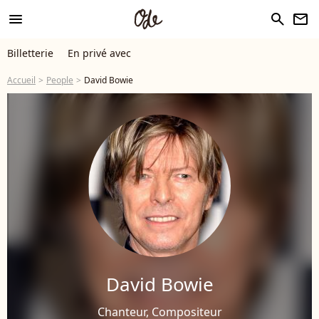
menu
search
newsletter
Billetterie
En privé avec
Accueil
People
David Bowie
David Bowie
Chanteur, Compositeur