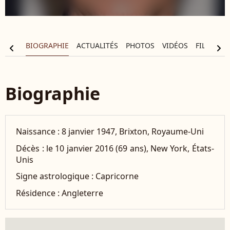
BIOGRAPHIE
ACTUALITÉS
PHOTOS
VIDÉOS
FILMOGR
chevron_left
chevron_right
Biographie
Naissance :
8 janvier 1947, Brixton, Royaume-Uni
Décès :
le 10 janvier 2016 (69 ans), New York, États-
Unis
Signe astrologique :
Capricorne
Résidence :
Angleterre