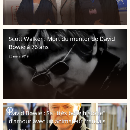
Scott Walker : Mort du mentor de David
Bowie à 76 ans
25 mars 2019
player2
David Bowie : Sa "très belle histoire"
d'amour avec un animateur français