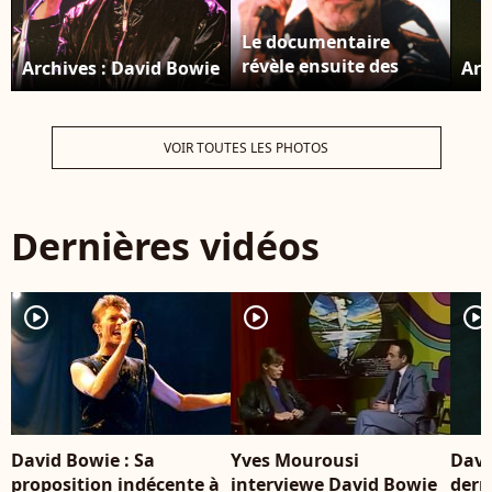
Le documentaire
révèle ensuite des
Archives : David Bowie
Arc
images de David
Bowie parler de
Françoise Hardy.
VOIR TOUTES LES PHOTOS
Archives : David Bowie
Dernières vidéos
player2
player2
player2
David Bowie : Sa
Yves Mourousi
Davi
proposition indécente à
interviewe David Bowie
dern