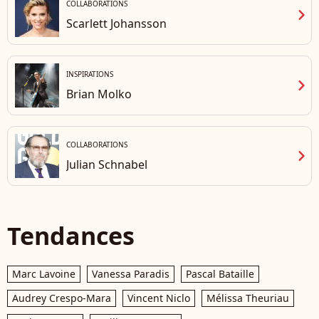
COLLABORATIONS
chevron_right
Scarlett Johansson
INSPIRATIONS
chevron_right
Brian Molko
COLLABORATIONS
chevron_right
Julian Schnabel
Tendances
Marc Lavoine
Vanessa Paradis
Pascal Bataille
Audrey Crespo-Mara
Vincent Niclo
Mélissa Theuriau