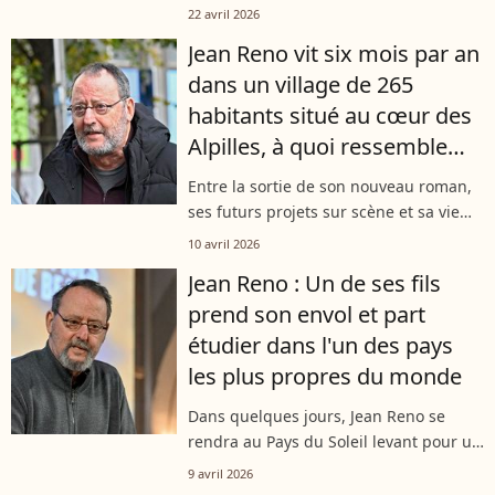
York et son refuge provençal. Très
22 avril 2026
attaché à son petit village des Alpilles,
Jean Reno vit six mois par an
Jean Reno s'y est longtemps...
dans un village de 265
habitants situé au cœur des
Alpilles, à quoi ressemble
l'intérieur de sa maison ?
Entre la sortie de son nouveau roman,
ses futurs projets sur scène et sa vie
new-yorkaise, Jean Reno n'arrête
10 avril 2026
jamais. Pourtant, l'acteur s'octroie six
Jean Reno : Un de ses fils
mois de répit par an dans un...
prend son envol et part
étudier dans l'un des pays
les plus propres du monde
Dans quelques jours, Jean Reno se
rendra au Pays du Soleil levant pour un
voyage avec son plus jeune fils. Père de
9 avril 2026
six enfants, l'un d'eux va d'ailleurs