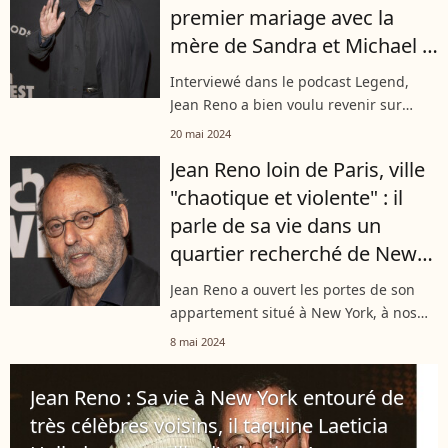
premier mariage avec la
mère de Sandra et Michael :
"Je suis écartelé entre..."
Interviewé dans le podcast Legend,
Jean Reno a bien voulu revenir sur
l'échec de son tout premier mariage.
20 mai 2024
L'acteur français, père de 6 enfants de
Jean Reno loin de Paris, ville
trois mariages différents, est revenu...
"chaotique et violente" : il
parle de sa vie dans un
quartier recherché de New
York avec sa femme Zofia
Jean Reno a ouvert les portes de son
appartement situé à New York, à nos
confrères de "Paris Match". Sa femme
8 mai 2024
Zofia, sa relation avec Robert de Niro,
ses moments de solitude, son rapport...
Jean Reno : Sa vie à New York entouré de
très célèbres voisins, il taquine Laeticia