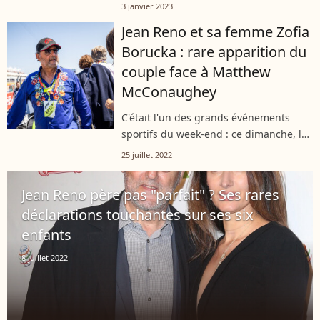
du rockeur, l'acteur reconnaît que la
3 janvier 2023
douleur liée à sa disparition est encore
Jean Reno et sa femme Zofia
vive.
Borucka : rare apparition du
couple face à Matthew
McConaughey
C'était l'un des grands événements
sportifs du week-end : ce dimanche, la
Formule 1 était au Castellet, dans le
25 juillet 2022
sud de la France, où Max Verstappen a
remporté son 7ème Grand Prix de...
Jean Reno père pas "parfait" ? Ses rares
déclarations touchantes sur ses six
enfants
8 juillet 2022