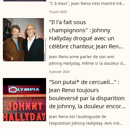
"C à Vous", Jean Reno s'est montré très
affecté au moment d'évoquer son
16 juin 2023
amitié avec Johnny Hayllday, qui aurait
"Il l'a fait sous
eu 80 ans aujourd'hui. L'acteur...
champignons" : Johnny
Hallyday drogué avec un
célèbre chanteur, Jean Reno
balance !
Jean Reno aime parler de son ami
Johnny Hallyday, même si la douleur de
sa disparition est encore vive. Il se
3 janvier 2023
souvient dans les colonnes du Parisien
"Son putai* de cercueil..." :
d'une folle anecdote au sujet du...
Jean Reno toujours
bouleversé par la disparition
de Johnny, la douleur encore
très vive
Jean Reno est l'audioguide de
l'exposition Johnny Hallyday. Ami intime