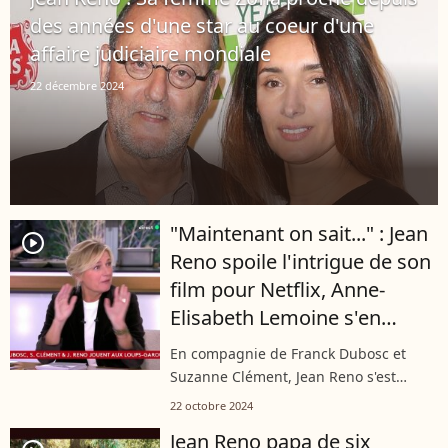
des années d'une star au coeur d'une
affaire judiciaire mondiale
22 décembre 2024
"Maintenant on sait..." : Jean
player2
Reno spoile l'intrigue de son
film pour Netflix, Anne-
Elisabeth Lemoine s'en
amuse
En compagnie de Franck Dubosc et
Suzanne Clément, Jean Reno s'est
rendu dans "C à vous la suite" pour
22 octobre 2024
assurer la promotion du film "Loup-
Jean Reno papa de six
garous" le lundi 21 octobre 2024 sur