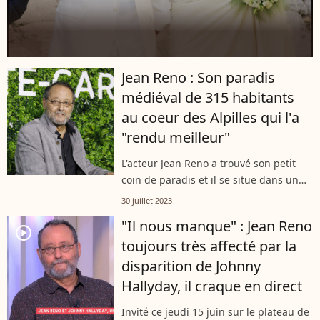
Jean Reno : Son paradis
médiéval de 315 habitants
au coeur des Alpilles qui l'a
"rendu meilleur"
L'acteur Jean Reno a trouvé son petit
coin de paradis et il se situe dans un
petit village de 315 habitants. Un lieu
30 juillet 2023
unique où il est même devenu
"Il nous manque" : Jean Reno
conseiller municipal. Confidences...
player2
toujours très affecté par la
disparition de Johnny
Hallyday, il craque en direct
Invité ce jeudi 15 juin sur le plateau de