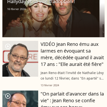
Hallyday et sa ville d'adoption !
16 février 2024
VIDÉO Jean Reno ému aux
player2
larmes en évoquant sa
mère, décédée quand il avait
17 ans : "Elle aurait été fière"
Jean Reno était l'invité de Nathalie Lévy
ce lundi 12 février, dans "En aparté" sur
Canal+. L'acteur a été touché en
13 février 2024
repensant à sa mère, emportée par un
"On parlait d'avancer dans la
cancer lorsqu'il n'était encore...
player2
vie" : Jean Reno se confie