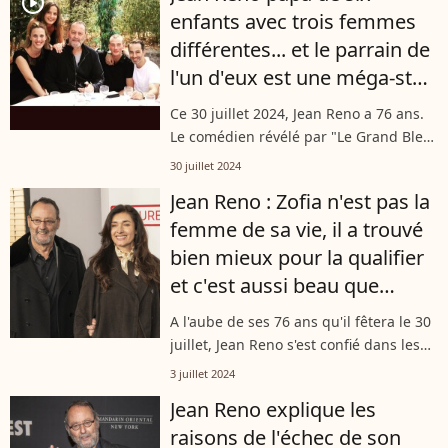
player2
enfants avec trois femmes
France...
différentes... et le parrain de
l'un d'eux est une méga-star
mondiale
Ce 30 juillet 2024, Jean Reno a 76 ans.
Le comédien révélé par "Le Grand Bleu"
a eu une vie sentimentale agitée, lui
30 juillet 2024
qui a connu trois mariages. Avec
Jean Reno : Zofia n'est pas la
Geneviève, Nathalie et Zofia,...
femme de sa vie, il a trouvé
bien mieux pour la qualifier
et c'est aussi beau que
déroutant...
A l'aube de ses 76 ans qu'il fêtera le 30
juillet, Jean Reno s'est confié dans les
colonnes du magazine "Marie France"
3 juillet 2024
sur sa vie amoureuse et la femme avec
Jean Reno explique les
qui il a trouvé aujourd'hui...
raisons de l'échec de son