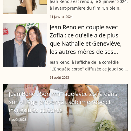
Jean Reno s'est rendu, le 8 janvier 2024,
à l'avant-première du film "En plein
vol", organisée à New York. Il était
11 janvier 2024
accompagné de son épouse, Zofia
Jean Reno en couple avec
Borucka dont il est toujours très...
Zofia : ce qu'elle a de plus
que Nathalie et Geneviève,
les autres mères de ses
enfants
Jean Reno, à l'affiche de la comédie
"L'Enquête corse" diffusée ce jeudi soir
sur "TMC", est marié au mannequin
31 août 2023
Zofia Borucka avec qui il a deux fils.
Une femme qu'il n'a pas hésité...
Jean Reno : Son mariage avec Zofia dans
son village provençal, sublime robe et
invités très célèbres
3 août 2023