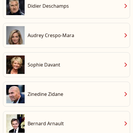
chevron_right
Didier Deschamps
chevron_right
Audrey Crespo-Mara
chevron_right
Sophie Davant
chevron_right
Zinedine Zidane
chevron_right
Bernard Arnault