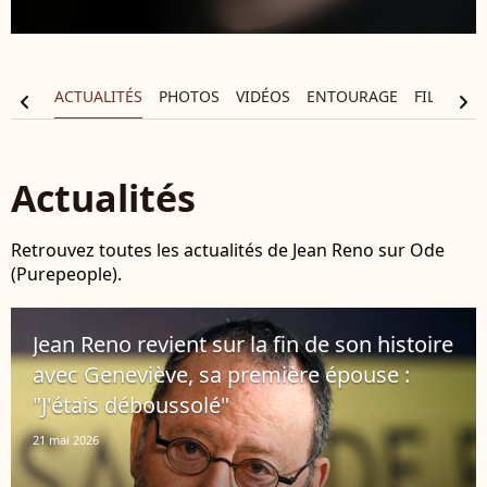
APHIE
ACTUALITÉS
PHOTOS
VIDÉOS
ENTOURAGE
FILMOGR
chevron_left
chevron_right
Actualités
Retrouvez toutes les actualités de Jean Reno sur Ode
(Purepeople).
Jean Reno revient sur la fin de son histoire
avec Geneviève, sa première épouse :
"J'étais déboussolé"
21 mai 2026