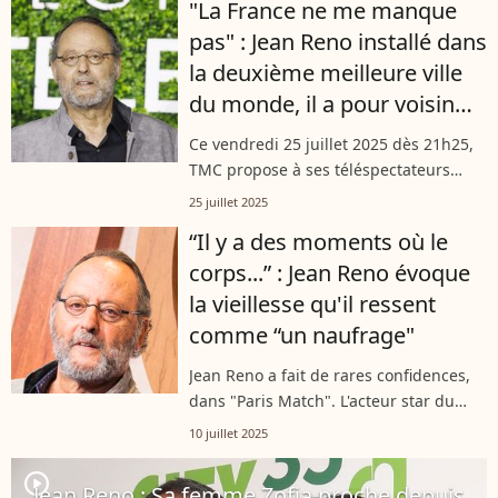
"La France ne me manque
Reno reste un mystère pour bien...
pas" : Jean Reno installé dans
la deuxième meilleure ville
du monde, il a pour voisin
une autre star française
Ce vendredi 25 juillet 2025 dès 21h25,
TMC propose à ses téléspectateurs
"L'opération Corned Beef", film culte de
25 juillet 2025
Jean-Marie Poiré dans lequel joue Jean
“Il y a des moments où le
Reno. Figure phare du 7ème...
corps...” : Jean Reno évoque
la vieillesse qu'il ressent
comme “un naufrage"
Jean Reno a fait de rares confidences,
dans "Paris Match". L'acteur star du
cinéma français, que l'on retrouvera ce
10 juillet 2025
jeudi soir dans "Les visiteurs" sur TF1,
avait évoqué comme rarement...
player2
Jean Reno : Sa femme Zofia proche depuis