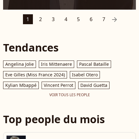
arrow_right
1
2
3
4
5
6
7
Tendances
Angelina Jolie
Iris Mittenaere
Pascal Bataille
Eve Gilles (Miss France 2024)
Isabel Otero
Kylian Mbappé
Vincent Perrot
David Guetta
VOIR TOUS LES PEOPLE
Top people du mois