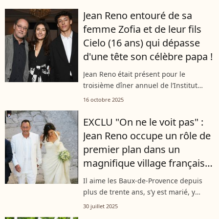
Zofia Borucka, il prend parfois le temps
Jean Reno entouré de sa
de se ressourcer dans un hôtel...
femme Zofia et de leur fils
Cielo (16 ans) qui dépasse
d'une tête son célèbre papa !
Jean Reno était présent pour le
troisième dîner annuel de l’Institut
Parisien du Cerveau, organisé mardi 14
16 octobre 2025
octobre. Pour cette soirée spéciale, il a
pu compter sur la présence de...
EXCLU "On ne le voit pas" :
Jean Reno occupe un rôle de
premier plan dans un
magnifique village français,
réputé et pittoresque, où il
Il aime les Baux-de-Provence depuis
s'est marié
plus de trente ans, s’y est marié, y
possède une maison et a même été élu
30 juillet 2025
conseiller municipal. Et pourtant… Jean