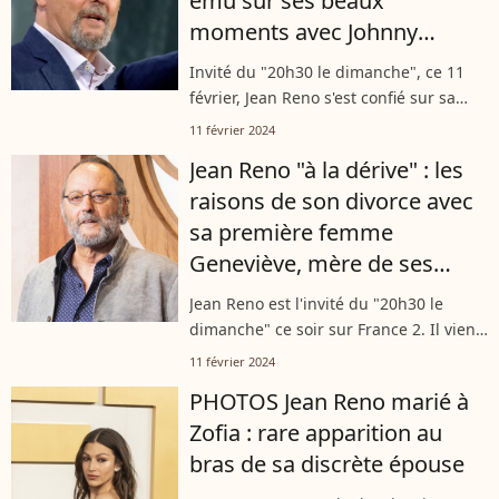
ému sur ses beaux
moments avec Johnny
Hallyday
Invité du "20h30 le dimanche", ce 11
février, Jean Reno s'est confié sur sa
carrière mais pas que ! L'acteur à
11 février 2024
l'affiche de "Maison de retraite 2" s'est
Jean Reno "à la dérive" : les
confié sur sa belle amitié...
raisons de son divorce avec
sa première femme
Geneviève, mère de ses
enfants Sandra et Michael
Jean Reno est l'invité du "20h30 le
dimanche" ce soir sur France 2. Il vient
faire la promotion de "Maison de
11 février 2024
retraite 2". Peut-etre reviendra t-il
PHOTOS Jean Reno marié à
également sur les films cultes de...
Zofia : rare apparition au
bras de sa discrète épouse