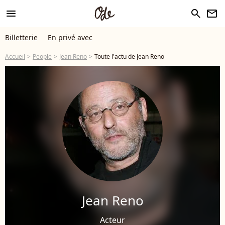
menu
search
newsletter
Billetterie
En privé avec
Accueil
People
Jean Reno
Toute l'actu de Jean Reno
Jean Reno
Acteur