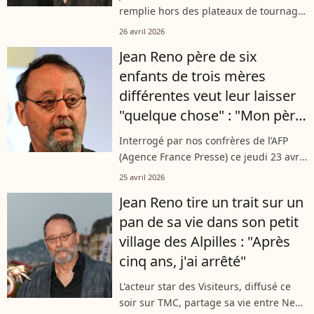
unique
remplie hors des plateaux de tournage.
Pour ses deux plus jeunes enfants,
26 avril 2026
Cielo et Dean, l'acteur a d'ailleurs fait
Jean Reno père de six
un choix d'éducation très...
enfants de trois mères
différentes veut leur laisser
"quelque chose" : "Mon père
et mon grand-père ne m’ont
Interrogé par nos confrères de l’AFP
rien laissé"
(Agence France Presse) ce jeudi 23 avril
2026, l'acteur Jean Reno a abordé le
25 avril 2026
sujet de son héritage. L’acteur de 77
Jean Reno tire un trait sur un
ans a confié vouloir "laisser...
pan de sa vie dans son petit
village des Alpilles : "Après
cinq ans, j'ai arrêté"
L'acteur star des Visiteurs, diffusé ce
soir sur TMC, partage sa vie entre New