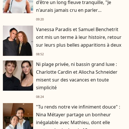
d'être un long fleuve tranquille, "Je
n'aurais jamais cru en parler
publiquement"
09:20
Vanessa Paradis et Samuel Benchetrit
ont mis un terme à leur histoire, retour
sur leurs plus belles apparitions à deux
08:52
Ni plage privée, ni bassin grand luxe :
Charlotte Cardin et Aliocha Schneider
misent sur des vacances en toute
simplicité
08:24
"Tu rends notre vie infiniment douce" :
Nina Métayer partage un bonheur
inégalable avec Mathieu, dont elle